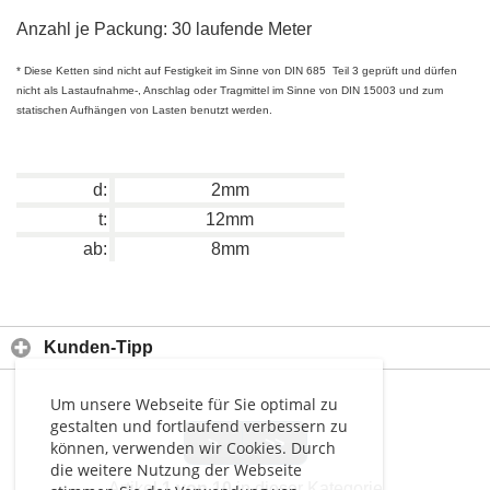
Anzahl je Packung: 30 laufende Meter
* Diese Ketten sind nicht auf Festigkeit im Sinne von DIN 685 Teil 3 geprüft und dürfen
nicht als Lastaufnahme-, Anschlag oder Tragmittel im Sinne von DIN 15003 und zum
statischen Aufhängen von Lasten benutzt werden.
d:
2mm
t:
12mm
ab:
8mm
Kunden-Tipp
Um unsere Webseite für Sie optimal zu
gestalten und fortlaufend verbessern zu
>
>>
können, verwenden wir Cookies. Durch
die weitere Nutzung der Webseite
Artikel
1 von 10
in dieser Kategorie