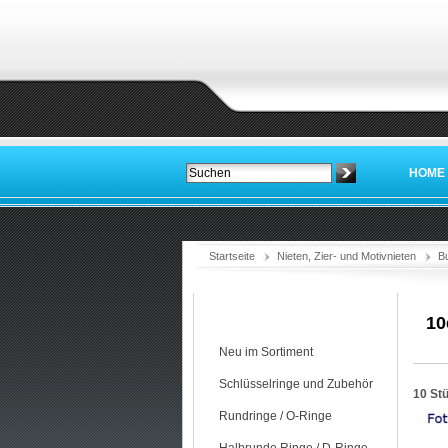
HOME
Startseite
Nieten, Zier- und Motivnieten
B
Kategorien
10
Neu im Sortiment
Schlüsselringe und Zubehör
10 St
Rundringe / O-Ringe