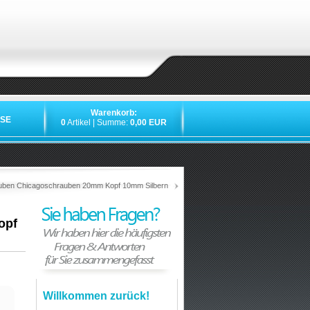
Warenkorb:
SE
0
Artikel | Summe:
0,00 EUR
uben Chicagoschrauben 20mm Kopf 10mm Silbern
opf
Willkommen zurück!