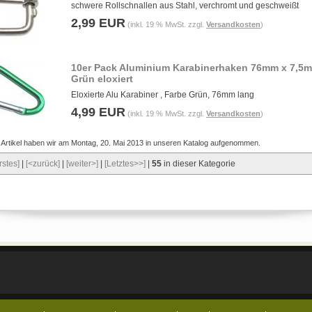
schwere Rollschnallen aus Stahl, verchromt und geschweißt
2,99 EUR
(inkl. 19 % MwSt. zzgl.
Versandkosten
)
10er Pack Aluminium Karabinerhaken 76mm x 7,5
Grün eloxiert
Eloxierte Alu Karabiner , Farbe Grün, 76mm lang
4,99 EUR
(inkl. 19 % MwSt. zzgl.
Versandkosten
)
 Artikel haben wir am Montag, 20. Mai 2013 in unseren Katalog aufgenommen.
rstes]
|
[<zurück]
|
[weiter>]
|
[Letztes>>]
|
55
in dieser Kategorie