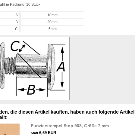
ahl je Packung: 10 Stück
A:
10mm
B:
20mm
C:
5mm
en, die diesen Artikel kauften, haben auch folgende Artikel
llt:
Punzierstempel Stop 908, Größe 7 mm
6,69 EUR
Statt