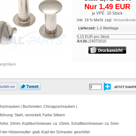
Nur 1,49 EUR
je VPE: 10 Stück
inkl. 19 % MwSt. zzgl.
Versandkoste
Lieferzeit:
1-2 Werktage
0,15 EUR pro Stück
Art.Nr.:
24072010
vergrößern
hschrauben ( Buchnieten, Chicagoschrauben )
führung: Stahl, vernickelt, Farbe Silbern
lhöhe: 20mm, Kopfdurchmesser: ca: 10mm, Schaftdurchmesser: ca. 5mm
f der Hülsenmutter: glatt, Kopf der Schraube: geschlitzt