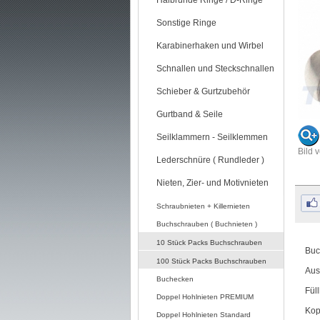
Halbrunde Ringe / D-Ringe
Sonstige Ringe
Karabinerhaken und Wirbel
Schnallen und Steckschnallen
Schieber & Gurtzubehör
Gurtband & Seile
Seilklammern - Seilklemmen
Bild 
Lederschnüre ( Rundleder )
Nieten, Zier- und Motivnieten
Schraubnieten + Killernieten
Buchschrauben ( Buchnieten )
10 Stück Packs Buchschrauben
Buc
100 Stück Packs Buchschrauben
Aus
Buchecken
Fül
Doppel Hohlnieten PREMIUM
Kop
Doppel Hohlnieten Standard