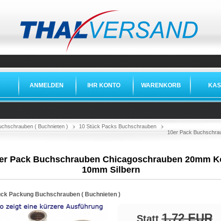
ANMELDEN
IHR KONTO
WARENKORB
KAS
»
»
»
»
uchschrauben ( Buchnieten )
10 Stück Packs Buchschrauben
10er Pack Buchschra
er Pack Buchschrauben Chicagoschrauben 20mm K
10mm Silbern
ück Packung Buchschrauben ( Buchnieten )
1,72 EUR
Statt