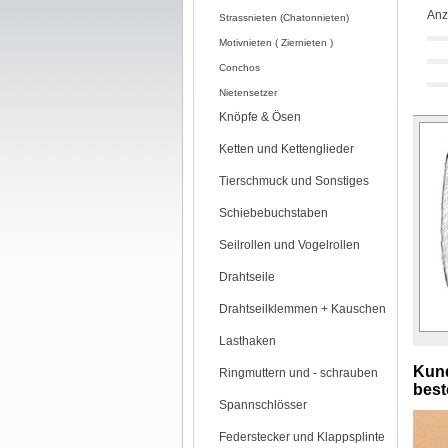
Anz
Strassnieten (Chatonnieten)
Motivnieten ( Ziernieten )
Conchos
Nietensetzer
Knöpfe & Ösen
Ketten und Kettenglieder
Tierschmuck und Sonstiges
Schiebebuchstaben
Seilrollen und Vogelrollen
Drahtseile
Drahtseilklemmen + Kauschen
Lasthaken
Kund
Ringmuttern und - schrauben
beste
Spannschlösser
Federstecker und Klappsplinte