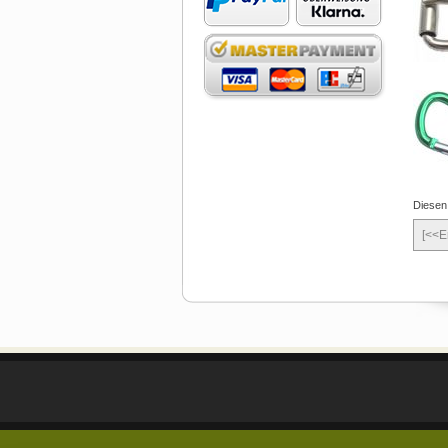
Diesen
[<<E