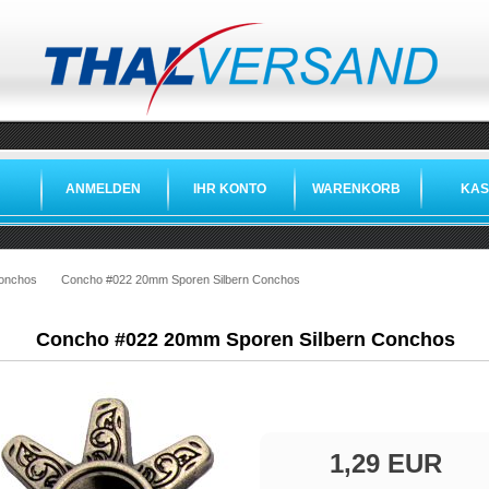
ANMELDEN
IHR KONTO
WARENKORB
KAS
»
»
»
onchos
Concho #022 20mm Sporen Silbern Conchos
Concho #022 20mm Sporen Silbern Conchos
1,29 EUR