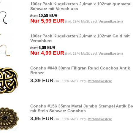
100er Pack Kugelketten 2,4mm x 102mm gunmetal
Schwarz mit Verschluss
10,59 EUR
Statt
Nur 5,99 EUR
(inkl. 19 % MwSt. zzgl.
Versandkosten
)
100er Pack Kugelketten 2,4mm x 102mm Gold mit
Verschluss
6,09 EUR
Statt
Nur 4,99 EUR
(inkl. 19 % MwSt. zzgl.
Versandkosten
)
Concho #048 30mm Filigran Rund Conchos Antik
Bronze
3,39 EUR
(inkl. 19 % MwSt. zzgl.
Versandkosten
)
Concho #156 35mm Metal Jumbo Stempel Antik Br
mit Stein Schwarz Conchos
3,95 EUR
(inkl. 19 % MwSt. zzgl.
Versandkosten
)