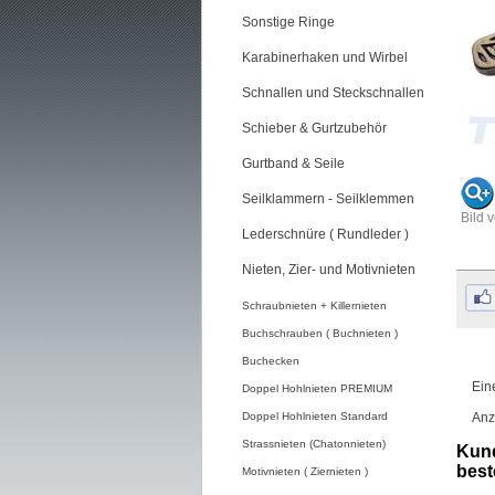
Sonstige Ringe
Karabinerhaken und Wirbel
Schnallen und Steckschnallen
Schieber & Gurtzubehör
Gurtband & Seile
Seilklammern - Seilklemmen
Bild 
Lederschnüre ( Rundleder )
Nieten, Zier- und Motivnieten
Schraubnieten + Killernieten
Buchschrauben ( Buchnieten )
Buchecken
Ein
Doppel Hohlnieten PREMIUM
Doppel Hohlnieten Standard
Anz
Strassnieten (Chatonnieten)
Kund
beste
Motivnieten ( Ziernieten )