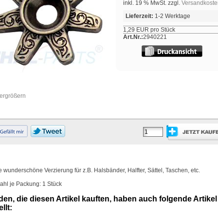
inkl. 19 % MwSt. zzgl.
Versandkoste
Lieferzeit:
1-2 Werktage
1,29 EUR pro Stück
Art.Nr.:
2940221
vergrößern
e wunderschöne Verzierung für z.B. Halsbänder, Halfter, Sättel, Taschen, etc.
ahl je Packung: 1 Stück
en, die diesen Artikel kauften, haben auch folgende Artikel
llt: