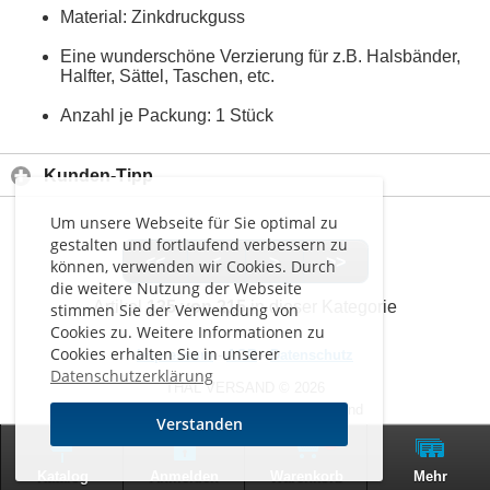
Material: Zinkdruckguss
Eine wunderschöne Verzierung für z.B. Halsbänder,
Halfter, Sättel, Taschen, etc.
Anzahl je Packung: 1 Stück
Kunden-Tipp
Um unsere Webseite für Sie optimal zu
gestalten und fortlaufend verbessern zu
<<
<
>
>>
können, verwenden wir Cookies. Durch
die weitere Nutzung der Webseite
Artikel
135 von 215
in dieser Kategorie
stimmen Sie der Verwendung von
Cookies zu. Weitere Informationen zu
Cookies erhalten Sie in unserer
Impressum
-
AGB
-
Datenschutz
Datenschutzerklärung
THAL VERSAND © 2026
Alle Preise inkl. MwSt. zzgl. Versand
Verstanden
0
Zur klassischen Website
Katalog
Anmelden
Warenkorb
Mehr