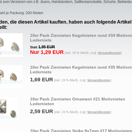
al zum Verzieren von z.B. Jeans, Halsbändern, Sattlereiprodukte, Schuhe, Bekleidu
ahl je Packung: 200 Nieten
en, die diesen Artikel kauften, haben auch folgende Artikel
llt:
10er Pack Ziernieten Kegelnieten rund #34 Motivni
Lederniete
1,95 EUR
Statt
Nur 1,29 EUR
(inkl. 19 % MwSt. zzgl.
Versandkosten
)
10er Pack Ziernieten Kegelnieten rund #35 Motivni
Lederniete
1,69 EUR
(inkl. 19 % MwSt. zzgl.
Versandkosten
)
10er Pack Ziernieten Ornament #21 Motivnieten
Ledernieten
2,59 EUR
(inkl. 19 % MwSt. zzgl.
Versandkosten
)
10er Pack Ziernieten Spike 8x7mm #17 Motivnieten