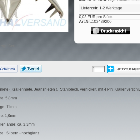
Lieferzeit:
1-2 Werktage
0,03 EUR pro Stück
Art.Nr.:
102439200
vergrößern
rniete ( Krallenniete, Jeansnieten ), Stahlblech, vernickelt, mit 4 PIN Krallenverschl
ite: 5,8mm
ge: 11mm
e: 1,8mm
llenlänge: ca. 3,3mm
be: Silbern - hochglanz