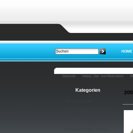
HOME
Startseite
Nieten, Zier- und Motivnieten
Mo
Kategorien
200
Neu im Sortiment
Schlüsselringe und Zubehör
Rundringe / O-Ringe
Halbrunde Ringe / D-Ringe