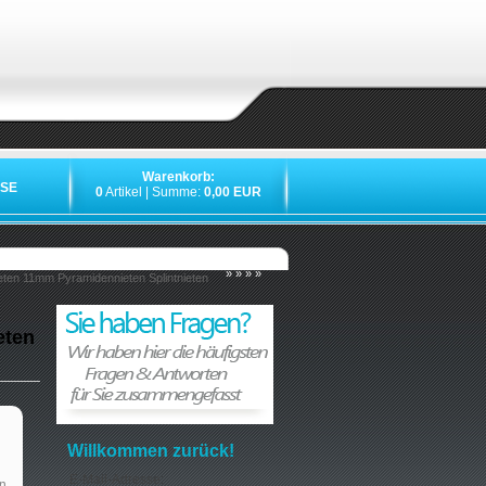
Warenkorb:
SE
0
Artikel | Summe:
0,00 EUR
»
»
»
»
ieten 11mm Pyramidennieten Splintnieten
eten
Willkommen zurück!
E-Mail-Adresse:
n