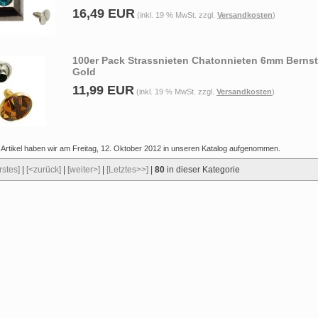
16,49 EUR
(inkl. 19 % MwSt. zzgl.
Versandkosten
)
100er Pack Strassnieten Chatonnieten 6mm Bernst
Gold
11,99 EUR
(inkl. 19 % MwSt. zzgl.
Versandkosten
)
 Artikel haben wir am Freitag, 12. Oktober 2012 in unseren Katalog aufgenommen.
rstes]
|
[<zurück]
|
[weiter>]
|
[Letztes>>]
|
80
in dieser Kategorie