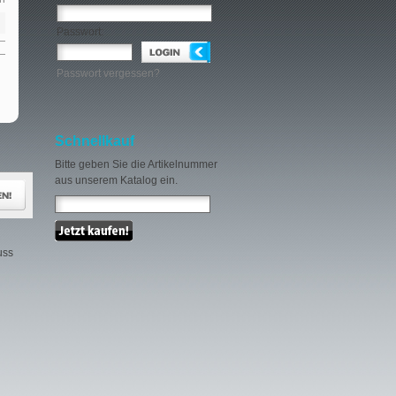
Passwort:
Passwort vergessen?
Schnellkauf
Bitte geben Sie die Artikelnummer
aus unserem Katalog ein.
uss