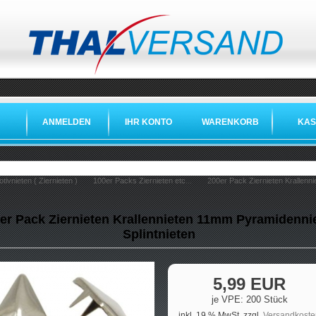
ANMELDEN
IHR KONTO
WARENKORB
KAS
tivnieten ( Ziernieten )
100er Packs Ziernieten etc...
200er Pack Ziernieten Krallenn
er Pack Ziernieten Krallennieten 11mm Pyramidenni
Splintnieten
5,99 EUR
je VPE: 200 Stück
inkl. 19 % MwSt. zzgl.
Versandkoste