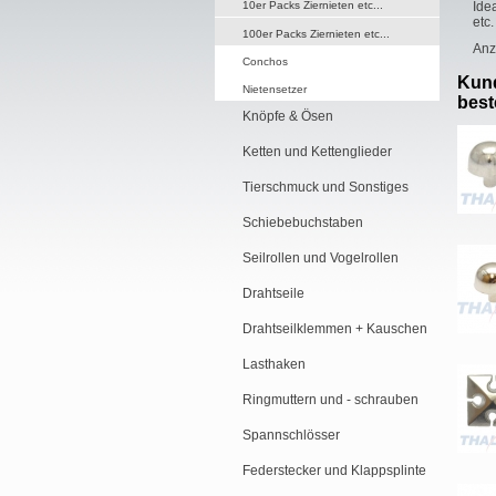
10er Packs Ziernieten etc...
Ide
etc.
100er Packs Ziernieten etc...
Anz
Conchos
Kund
Nietensetzer
beste
Knöpfe & Ösen
Ketten und Kettenglieder
Tierschmuck und Sonstiges
Schiebebuchstaben
Seilrollen und Vogelrollen
Drahtseile
Drahtseilklemmen + Kauschen
Lasthaken
Ringmuttern und - schrauben
Spannschlösser
Federstecker und Klappsplinte