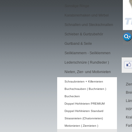
Sonstige Ringe
Karabinerhaken und Wirbel
Schnallen und Steckschnallen
Schieber & Gurtzubehör
Bild 
Gurtband & Seile
Seilklammern - Seilklemmen
Lederschnüre ( Rundleder )
Nieten, Zier- und Motivnieten
Schraubnieten + Killernieten
Zie
Buchschrauben ( Buchnieten )
Bre
Buchecken
Län
Doppel Hohlnieten PREMIUM
Höh
Doppel Hohlnieten Standard
Kra
Strassnieten (Chatonnieten)
Far
Motivnieten ( Ziernieten )