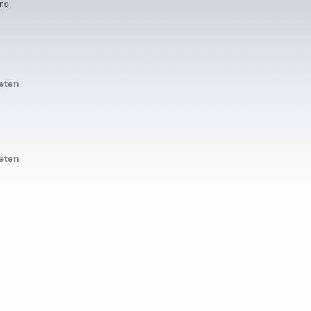
ng,
eten
eten