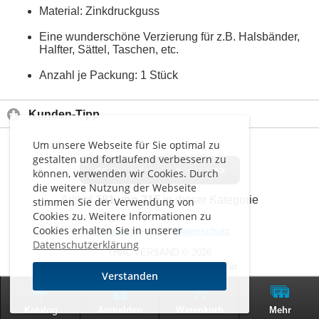
Material: Zinkdruckguss
Eine wunderschöne Verzierung für z.B. Halsbänder,
Halfter, Sättel, Taschen, etc.
Anzahl je Packung: 1 Stück
Kunden-Tipp
Um unsere Webseite für Sie optimal zu
gestalten und fortlaufend verbessern zu
<<
<
>
>>
können, verwenden wir Cookies. Durch
die weitere Nutzung der Webseite
Artikel
181 von 215
in dieser Kategorie
stimmen Sie der Verwendung von
Cookies zu. Weitere Informationen zu
Cookies erhalten Sie in unserer
Impressum
-
AGB
-
Datenschutz
Datenschutzerklärung
THAL VERSAND © 2026
Alle Preise inkl. MwSt. zzgl. Versand
Verstanden
0
Zur klassischen Website
Katalog
Anmelden
Warenkorb
Mehr