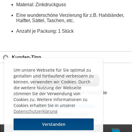
Material: Zinkdruckguss
Eine wunderschöne Verzierung für z.B. Halsbänder,
Halfter, Sättel, Taschen, etc.
Anzahl je Packung: 1 Stück
Kunden-Tipp
Um unsere Webseite für Sie optimal zu
gestalten und fortlaufend verbessern zu
<<
<
>
>>
können, verwenden wir Cookies. Durch
die weitere Nutzung der Webseite
Artikel
119 von 215
in dieser Kategorie
stimmen Sie der Verwendung von
Cookies zu. Weitere Informationen zu
Cookies erhalten Sie in unserer
Impressum
-
AGB
-
Datenschutz
Datenschutzerklärung
THAL VERSAND © 2026
Alle Preise inkl. MwSt. zzgl. Versand
Verstanden
0
Zur klassischen Website