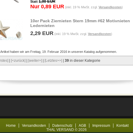
1,00 EUR
Statt
Nur 0,89 EUR
(inkl. 19 % MwSt. zzgl.
Versandkosten
)
10er Pack Ziernieten Stern 19mm #62 Motivnieten
Ledernieten
2,29 EUR
(inkl. 19 % MwSt. zzgl.
Versandkosten
)
 Artikel haben wir am Freitag, 19. Februar 2016 in unseren Katalog aufgenommen.
rstes]
|
[<zurück]
|
[weiter>]
|
[Letztes>>]
|
39
in dieser Kategorie
Home
Versandkosten
Datenschutz
AGB
Impressum
Kontakt
THAL VERSAND © 2026