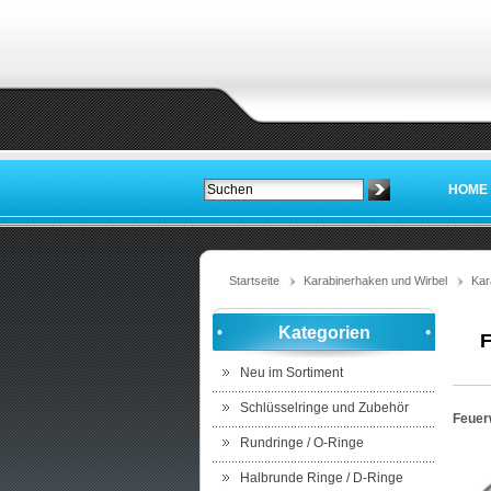
HOME
Startseite
Karabinerhaken und Wirbel
Kar
Kategorien
F
Neu im Sortiment
Schlüsselringe und Zubehör
Feuer
Rundringe / O-Ringe
Halbrunde Ringe / D-Ringe