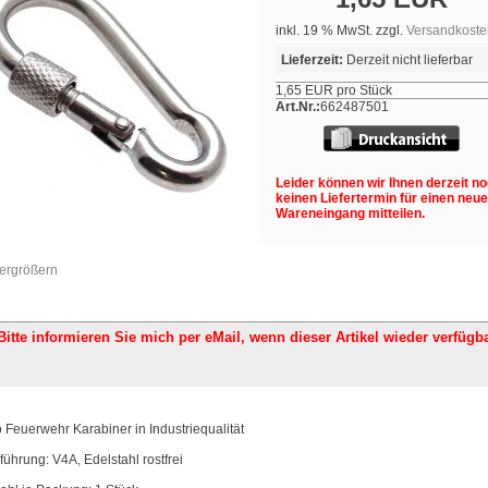
inkl. 19 % MwSt. zzgl.
Versandkoste
Lieferzeit:
Derzeit nicht lieferbar
1,65 EUR pro Stück
Art.Nr.:
662487501
Leider können wir Ihnen derzeit n
keinen Liefertermin für einen neu
Wareneingang mitteilen.
vergrößern
Bitte informieren Sie mich per eMail,
wenn dieser Artikel wieder verfügba
o Feuerwehr Karabiner in Industriequalität
führung: V4A, Edelstahl rostfrei