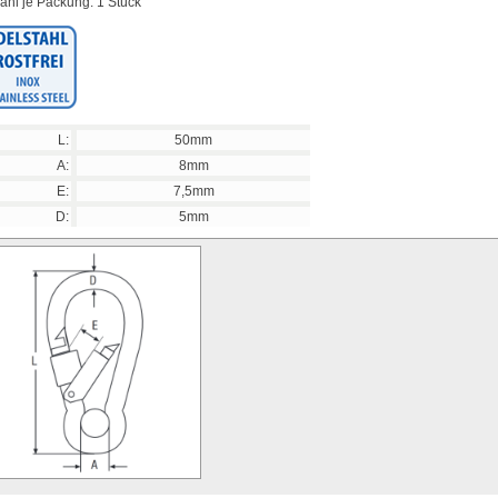
ahl je Packung: 1 Stück
L:
50mm
A:
8mm
E:
7,5mm
D:
5mm