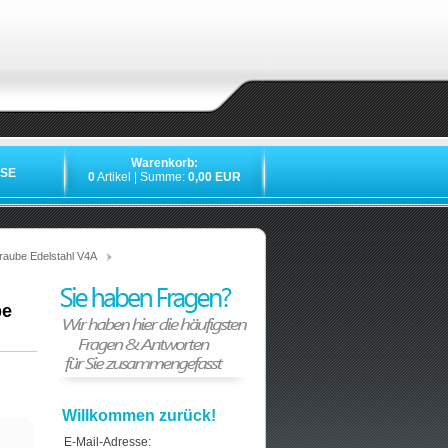
Warenkorb:
SE
0
Artikel | Summe:
0,00 EUR
»
»
»
»
aube Edelstahl V4A
be
Willkommen zurück!
E-Mail-Adresse: