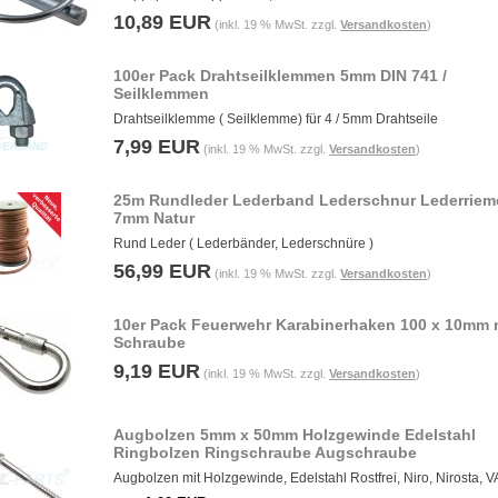
10,89 EUR
(inkl. 19 % MwSt. zzgl.
Versandkosten
)
100er Pack Drahtseilklemmen 5mm DIN 741 /
Seilklemmen
Drahtseilklemme ( Seilklemme) für 4 / 5mm Drahtseile
7,99 EUR
(inkl. 19 % MwSt. zzgl.
Versandkosten
)
25m Rundleder Lederband Lederschnur Lederriem
7mm Natur
Rund Leder ( Lederbänder, Lederschnüre )
56,99 EUR
(inkl. 19 % MwSt. zzgl.
Versandkosten
)
10er Pack Feuerwehr Karabinerhaken 100 x 10mm 
Schraube
9,19 EUR
(inkl. 19 % MwSt. zzgl.
Versandkosten
)
Augbolzen 5mm x 50mm Holzgewinde Edelstahl
Ringbolzen Ringschraube Augschraube
Augbolzen mit Holzgewinde, Edelstahl Rostfrei, Niro, Nirosta, 