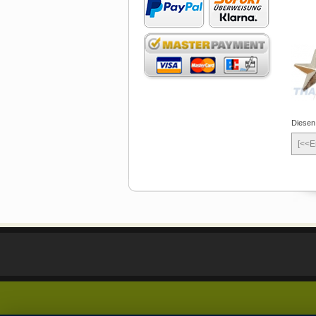
Diesen
[<<E