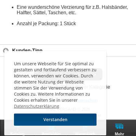
Eine wunderschöne Verzierung für z.B. Halsbänder,
Halfter, Sättel, Taschen, etc.
Anzahl je Packung: 1 Stück
Kunden-Tipp
Um unsere Webseite für Sie optimal zu
gestalten und fortlaufend verbessern zu
<<
<
>
>>
können, verwenden wir Cookies. Durch
die weitere Nutzung der Webseite
Artikel
183 von 215
in dieser Kategorie
stimmen Sie der Verwendung von
Cookies zu. Weitere Informationen zu
Cookies erhalten Sie in unserer
Impressum
-
AGB
-
Datenschutz
Datenschutzerklärung
THAL VERSAND © 2026
Alle Preise inkl. MwSt. zzgl. Versand
Verstanden
0
Zur klassischen Website
Katalog
Anmelden
Warenkorb
Mehr