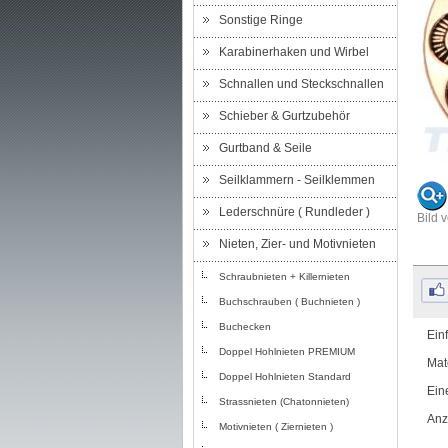
Sonstige Ringe
Karabinerhaken und Wirbel
Schnallen und Steckschnallen
Schieber & Gurtzubehör
Gurtband & Seile
Seilklammern - Seilklemmen
Lederschnüre ( Rundleder )
Bild 
Nieten, Zier- und Motivnieten
Schraubnieten + Killernieten
Buchschrauben ( Buchnieten )
Buchecken
Ein
Doppel Hohlnieten PREMIUM
Mat
Doppel Hohlnieten Standard
Ein
Strassnieten (Chatonnieten)
Anz
Motivnieten ( Ziernieten )