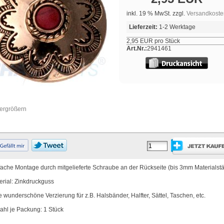
inkl. 19 % MwSt. zzgl.
Versandkoste
Lieferzeit:
1-2 Werktage
2,95 EUR pro Stück
Art.Nr.:
2941461
vergrößern
fache Montage durch mitgelieferte Schraube an der Rückseite (bis 3mm Materialstä
erial: Zinkdruckguss
e wunderschöne Verzierung für z.B. Halsbänder, Halfter, Sättel, Taschen, etc.
ahl je Packung: 1 Stück