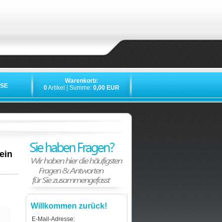
Warenkorb:
SE
0
Artikel | Summe:
0,00 EUR
ein
Willkommen zurück!
E-Mail-Adresse: