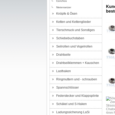
Conchos
Kund
Nietensetzer
beste
Knöpfe & Ösen
Ketten und Kettenglieder
Tierschmuck und Sonstiges
Schiebebuchstaben
Seilrollen und Vogelrollen
Drahtseile
Drahtseilklemmen + Kauschen
Lasthaken
Ringmuttern und - schrauben
Spannschlösser
Federstecker und Klappsplinte
Schäkel und S-Haken
Ladungssicherung LaSi