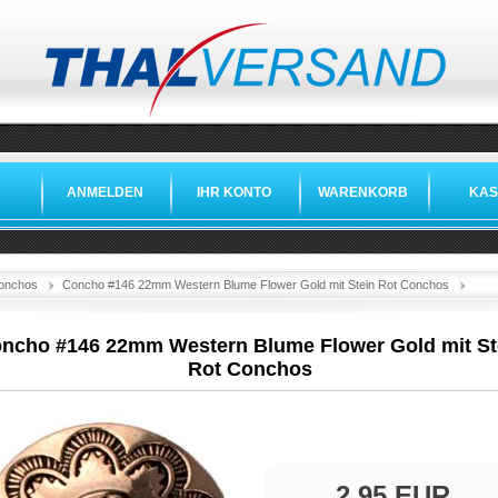
ANMELDEN
IHR KONTO
WARENKORB
KAS
»
»
»
onchos
Concho #146 22mm Western Blume Flower Gold mit Stein Rot Conchos
ncho #146 22mm Western Blume Flower Gold mit St
Rot Conchos
2,95 EUR