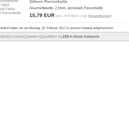
Silbern Panzerkette
Gourmettekette, 2,5mm, vernickelt, Panzerkette
10,79 EUR
(inkl. 19 % MwSt. zzgl.
Versandkosten
)
 Artikel haben wir am Montag, 20. Februar 2017 in unseren Katalog aufgenommen.
rstes]
|
[<zurück]
|
[weiter>]
|
[Letztes>>]
|
215
in dieser Kategorie