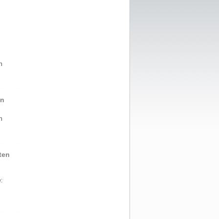
n
en
n
ten
: