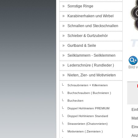
Sonstige Ringe
Karabinerhaken und Wirbel
Schnallen und Steckschnallen
Schieber & Gurtzubehör
Gurtband & Seile
Seilklammern - Seilklemmen
Lederschnüre ( Rundleder )
Bild 
Nieten, Zier- und Motivnieten
Schraubnieten + Killernieten
Buchschrauben ( Buchnieten )
Buchecken
Doppel Hohlnieten PREMIUM
Ein
Doppel Hohlnieten Standard
Mat
Strassnieten (Chatonnieten)
Ein
Motivnieten ( Ziernieten )
Anz