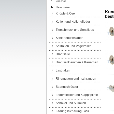
Conchos
Nietensetzer
Kund
Knöpfe & Ösen
beste
Ketten und Kettenglieder
Tierschmuck und Sonstiges
Schiebebuchstaben
Seilrollen und Vogelrollen
Drahtseile
Drahtseilklemmen + Kauschen
Lasthaken
Ringmuttern und - schrauben
Spannschlösser
Federstecker und Klappsplinte
Schäkel und S-Haken
Ladungssicherung LaSi