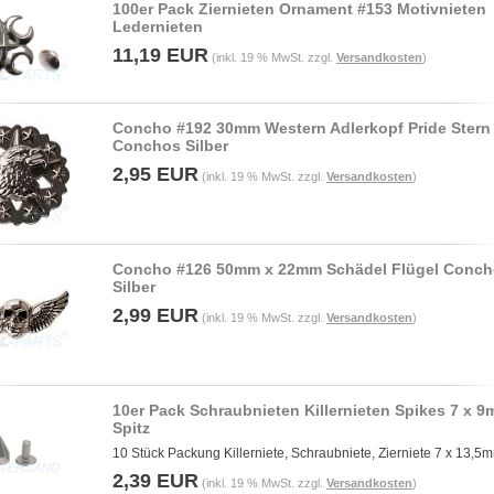
100er Pack Ziernieten Ornament #153 Motivnieten
Ledernieten
11,19 EUR
(inkl. 19 % MwSt. zzgl.
Versandkosten
)
Concho #192 30mm Western Adlerkopf Pride Stern
Conchos Silber
2,95 EUR
(inkl. 19 % MwSt. zzgl.
Versandkosten
)
Concho #126 50mm x 22mm Schädel Flügel Conc
Silber
2,99 EUR
(inkl. 19 % MwSt. zzgl.
Versandkosten
)
10er Pack Schraubnieten Killernieten Spikes 7 x 
Spitz
10 Stück Packung Killerniete, Schraubniete, Zierniete 7 x 13,5
2,39 EUR
(inkl. 19 % MwSt. zzgl.
Versandkosten
)