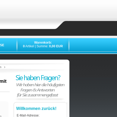
Warenkorb:
SE
0
Artikel | Summe:
0,00 EUR
»
»
»
os
mit
Willkommen zurück!
E-Mail-Adresse:
n