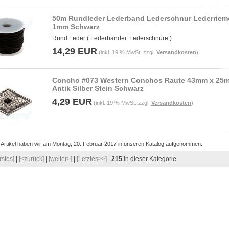
50m Rundleder Lederband Lederschnur Lederriem
1mm Schwarz
Rund Leder ( Lederbänder. Lederschnüre )
14,29 EUR
(inkl. 19 % MwSt. zzgl.
Versandkosten
)
Concho #073 Western Conchos Raute 43mm x 25
Antik Silber Stein Schwarz
4,29 EUR
(inkl. 19 % MwSt. zzgl.
Versandkosten
)
 Artikel haben wir am Montag, 20. Februar 2017 in unseren Katalog aufgenommen.
rstes]
|
[<zurück]
|
[weiter>]
|
[Letztes>>]
|
215
in dieser Kategorie