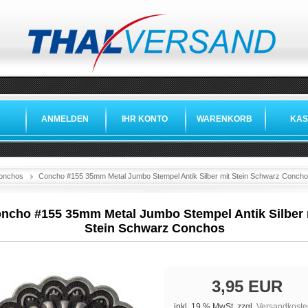
ANMELDEN
IHR KONTO
WARENKORB
KAS
onchos
Concho #155 35mm Metal Jumbo Stempel Antik Silber mit Stein Schwarz Conch
ncho #155 35mm Metal Jumbo Stempel Antik Silber 
Stein Schwarz Conchos
3,95 EUR
inkl. 19 % MwSt. zzgl.
Versandkoste