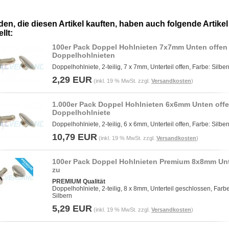
en, die diesen Artikel kauften, haben auch folgende Artikel
llt:
100er Pack Doppel Hohlnieten 7x7mm Unten offen
Doppelhohlnieten
Doppelhohlniete, 2-teilig, 7 x 7mm, Unterteil offen, Farbe: Silber
2,29 EUR
(inkl. 19 % MwSt. zzgl.
Versandkosten
)
1.000er Pack Doppel Hohlnieten 6x6mm Unten off
Doppelhohlniete
Doppelhohlniete, 2-teilig, 6 x 6mm, Unterteil offen, Farbe: Silber
10,79 EUR
(inkl. 19 % MwSt. zzgl.
Versandkosten
)
100er Pack Doppel Hohlnieten Premium 8x8mm Un
zu
PREMIUM Qualität
Doppelhohlniete, 2-teilig, 8 x 8mm, Unterteil geschlossen, Farbe
Silbern
5,29 EUR
(inkl. 19 % MwSt. zzgl.
Versandkosten
)