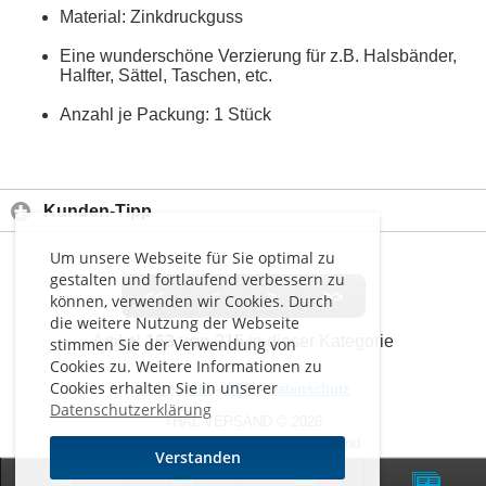
Material: Zinkdruckguss
Eine wunderschöne Verzierung für z.B. Halsbänder,
Halfter, Sättel, Taschen, etc.
Anzahl je Packung: 1 Stück
Kunden-Tipp
Um unsere Webseite für Sie optimal zu
gestalten und fortlaufend verbessern zu
<<
<
>
>>
können, verwenden wir Cookies. Durch
die weitere Nutzung der Webseite
Artikel
163 von 215
in dieser Kategorie
stimmen Sie der Verwendung von
Cookies zu. Weitere Informationen zu
Cookies erhalten Sie in unserer
Impressum
-
AGB
-
Datenschutz
Datenschutzerklärung
THAL VERSAND © 2026
Alle Preise inkl. MwSt. zzgl. Versand
Verstanden
0
Zur klassischen Website