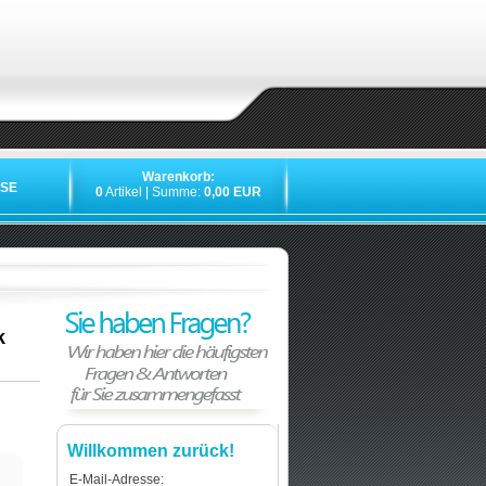
Warenkorb:
SE
0
Artikel | Summe:
0,00 EUR
k
Willkommen zurück!
E-Mail-Adresse: