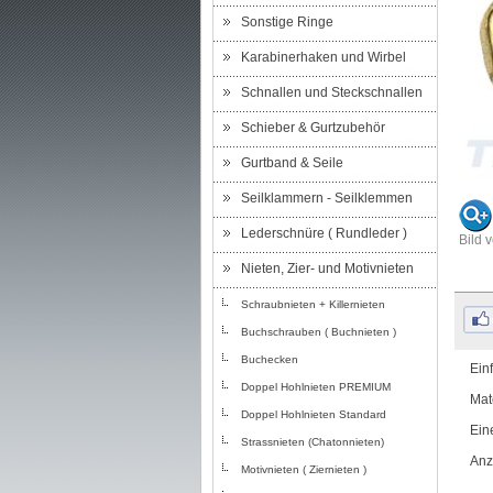
Sonstige Ringe
Karabinerhaken und Wirbel
Schnallen und Steckschnallen
Schieber & Gurtzubehör
Gurtband & Seile
Seilklammern - Seilklemmen
Lederschnüre ( Rundleder )
Bild 
Nieten, Zier- und Motivnieten
Schraubnieten + Killernieten
Buchschrauben ( Buchnieten )
Buchecken
Ein
Doppel Hohlnieten PREMIUM
Mat
Doppel Hohlnieten Standard
Ein
Strassnieten (Chatonnieten)
Anz
Motivnieten ( Ziernieten )