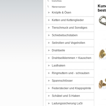
Conchos
Kund
Nietensetzer
beste
Knöpfe & Ösen
Ketten und Kettenglieder
Tierschmuck und Sonstiges
Schiebebuchstaben
Seilrollen und Vogelrollen
Drahtseile
Drahtseilklemmen + Kauschen
Lasthaken
Ringmuttern und - schrauben
Spannschlösser
Federstecker und Klappsplinte
Schäkel und S-Haken
Ladungssicherung LaSi