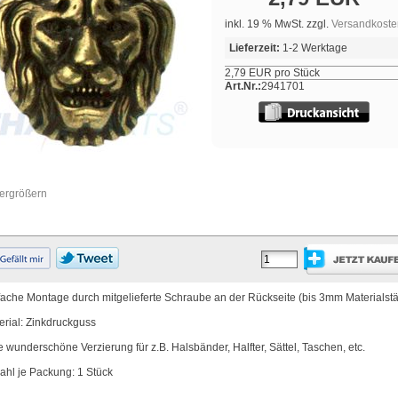
inkl. 19 % MwSt. zzgl.
Versandkoste
Lieferzeit:
1-2 Werktage
2,79 EUR pro Stück
Art.Nr.:
2941701
vergrößern
fache Montage durch mitgelieferte Schraube an der Rückseite (bis 3mm Materialstä
erial: Zinkdruckguss
e wunderschöne Verzierung für z.B. Halsbänder, Halfter, Sättel, Taschen, etc.
ahl je Packung: 1 Stück