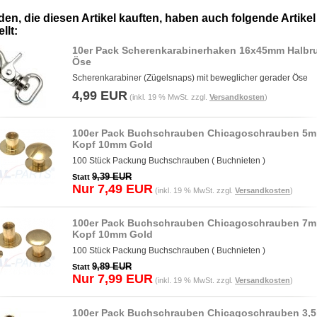
en, die diesen Artikel kauften, haben auch folgende Artikel
llt:
10er Pack Scherenkarabinerhaken 16x45mm Halbr
Öse
Scherenkarabiner (Zügelsnaps) mit beweglicher gerader Öse
4,99 EUR
(inkl. 19 % MwSt. zzgl.
Versandkosten
)
100er Pack Buchschrauben Chicagoschrauben 5
Kopf 10mm Gold
100 Stück Packung Buchschrauben ( Buchnieten )
9,39 EUR
Statt
Nur 7,49 EUR
(inkl. 19 % MwSt. zzgl.
Versandkosten
)
100er Pack Buchschrauben Chicagoschrauben 7
Kopf 10mm Gold
100 Stück Packung Buchschrauben ( Buchnieten )
9,89 EUR
Statt
Nur 7,99 EUR
(inkl. 19 % MwSt. zzgl.
Versandkosten
)
100er Pack Buchschrauben Chicagoschrauben 3,