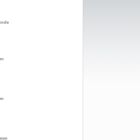
unde
mm
mm
5mm