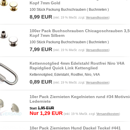
Kopf 7mm Gold
100 Stück Packung Buchschrauben ( Buchnieten )
8,99 EUR
(inkl. 19 % MwSt. zzgl.
Versandkosten
)
100er Pack Buchschrauben Chicagoschrauben 3,
Kopf 7mm Silbern
100 Stück Packung Buchschrauben ( Buchnieten )
7,99 EUR
(inkl. 19 % MwSt. zzgl.
Versandkosten
)
Kettennotglied 4mm Edelstahl Rostfrei Niro V4A
Rapidglied Quick Link Kettenglied
Kettennotglied, Edelstahl, Rostfrei, Niro, V4A
0,89 EUR
(inkl. 19 % MwSt. zzgl.
Versandkosten
)
10er Pack Ziernieten Kegelnieten rund #34 Motivni
Lederniete
1,95 EUR
Statt
Nur 1,29 EUR
(inkl. 19 % MwSt. zzgl.
Versandkosten
)
10er Pack Ziernieten Hund Dackel Teckel #441