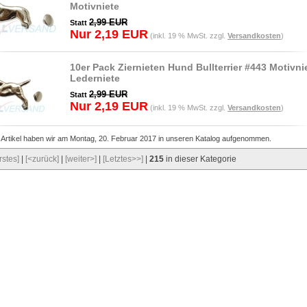
Motivniete
2,99 EUR
Statt
Nur 2,19 EUR
(inkl. 19 % MwSt. zzgl.
Versandkosten
)
10er Pack Ziernieten Hund Bullterrier #443 Motivni
Lederniete
2,99 EUR
Statt
Nur 2,19 EUR
(inkl. 19 % MwSt. zzgl.
Versandkosten
)
 Artikel haben wir am Montag, 20. Februar 2017 in unseren Katalog aufgenommen.
rstes]
|
[<zurück]
|
[weiter>]
|
[Letztes>>]
|
215
in dieser Kategorie