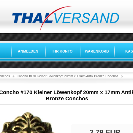
ANMELDEN
IHR KONTO
WARENKORB
KAS
»
»
»
onchos
Concho #170 Kleiner Löwenkopf 20mm x 17mm Antik Bronze Conchos
Concho #170 Kleiner Löwenkopf 20mm x 17mm Anti
Bronze Conchos
2,79 EUR