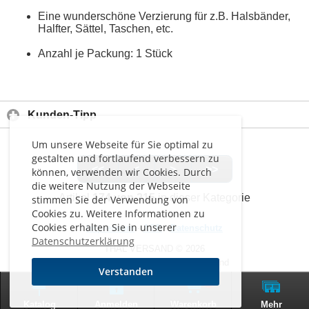
Eine wunderschöne Verzierung für z.B. Halsbänder,
Halfter, Sättel, Taschen, etc.
Anzahl je Packung: 1 Stück
Kunden-Tipp
Um unsere Webseite für Sie optimal zu
gestalten und fortlaufend verbessern zu
<<
<
>
>>
können, verwenden wir Cookies. Durch
die weitere Nutzung der Webseite
Artikel
174 von 215
in dieser Kategorie
stimmen Sie der Verwendung von
Cookies zu. Weitere Informationen zu
Cookies erhalten Sie in unserer
Impressum
-
AGB
-
Datenschutz
Datenschutzerklärung
THAL VERSAND © 2026
Alle Preise inkl. MwSt. zzgl. Versand
Verstanden
0
Zur klassischen Website
Katalog
Anmelden
Warenkorb
Mehr