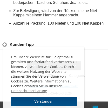
Lederjacken, Taschen, Schuhen, Jeans, etc.
Zur Befestigung wird von der Rückseite eine Niet
Kappe mit einem Hammer angebracht.
Anzahl je Packung: 100 Nieten und 100 Niet Kappen
Kunden-Tipp
Um unsere Webseite für Sie optimal zu
gestalten und fortlaufend verbessern zu
<<
<
>
>>
können, verwenden wir Cookies. Durch
die weitere Nutzung der Webseite
Artikel
12 von 32
in dieser Kategorie
stimmen Sie der Verwendung von
Cookies zu. Weitere Informationen zu
Cookies erhalten Sie in unserer
Impressum
-
AGB
-
Datenschutz
Datenschutzerklärung
THAL VERSAND © 2026
Alle Preise inkl. MwSt. zzgl. Versand
Verstanden
0
Zur klassischen Website