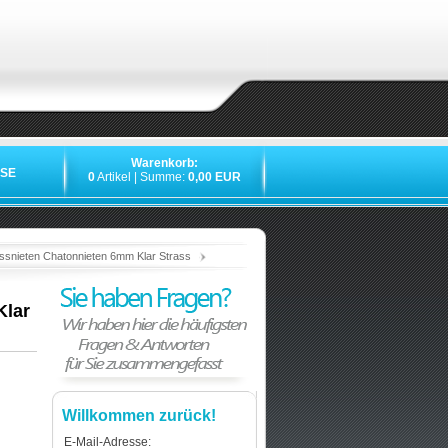
Warenkorb:
SE
0
Artikel | Summe:
0,00 EUR
»
»
»
»
assnieten Chatonnieten 6mm Klar Strass
Klar
Willkommen zurück!
E-Mail-Adresse: