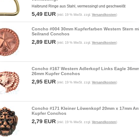
Halbrund Ringe aus Stahl, vermessingt und geschweißt
5,49 EUR
(inkl. 19 % MwSt. zzgl.
Versandkosten
)
Concho #004 30mm Kupferfarben Western Stern mi
Seilrand Conchos
2,89 EUR
(inkl. 19 % MwSt. zzgl.
Versandkosten
)
Concho #167 Western Adlerkopf Links Eagle 36mm
26mm Kupfer Conchos
2,95 EUR
(inkl. 19 % MwSt. zzgl.
Versandkosten
)
Concho #171 Kleiner Löwenkopf 20mm x 17mm An
Kupfer Conchos
2,79 EUR
(inkl. 19 % MwSt. zzgl.
Versandkosten
)