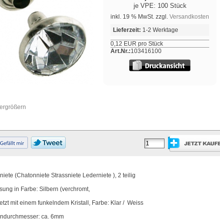
je VPE: 100 Stück
inkl. 19 % MwSt. zzgl.
Versandkosten
Lieferzeit:
1-2 Werktage
0,12 EUR pro Stück
Art.Nr.:
103416100
vergrößern
niete (Chatonniete Strassniete Lederniete ), 2 teilig
sung in Farbe: Silbern (verchromt,
etzt mit einem funkelndem Kristall, Farbe: Klar / Weiss
indurchmesser: ca. 6mm