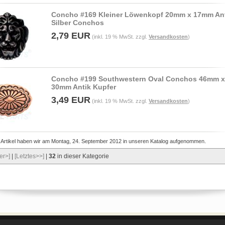
Concho #169 Kleiner Löwenkopf 20mm x 17mm An
Silber Conchos
2,79 EUR
(inkl. 19 % MwSt. zzgl.
Versandkosten
)
Concho #199 Southwestern Oval Conchos 46mm x
30mm Antik Kupfer
3,49 EUR
(inkl. 19 % MwSt. zzgl.
Versandkosten
)
 Artikel haben wir am Montag, 24. September 2012 in unseren Katalog aufgenommen.
er>]
|
[Letztes>>]
|
32
in dieser Kategorie