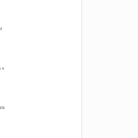
t
 x
tik