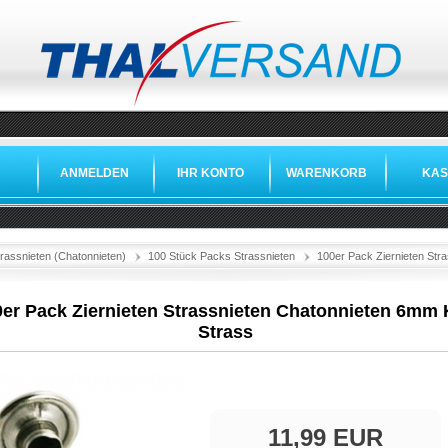
ANMELDEN
IHR KONTO
WARENKORB
KAS
trassnieten (Chatonnieten)
100 Stück Packs Strassnieten
100er Pack Ziernieten Str
er Pack Ziernieten Strassnieten Chatonnieten 6mm 
Strass
11,99 EUR