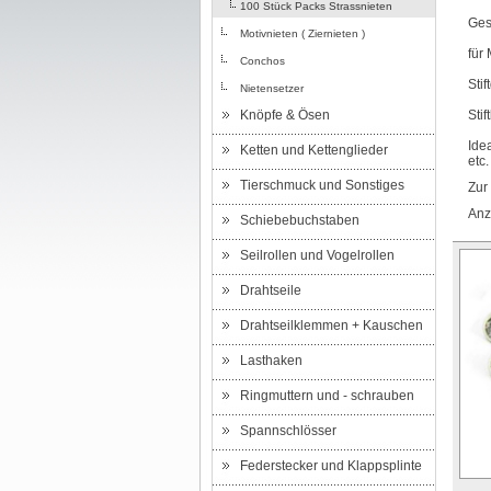
100 Stück Packs Strassnieten
Ges
Motivnieten ( Ziernieten )
für
Conchos
Sti
Nietensetzer
Knöpfe & Ösen
Sti
Ide
Ketten und Kettenglieder
etc
Tierschmuck und Sonstiges
Zur
Anz
Schiebebuchstaben
Seilrollen und Vogelrollen
Drahtseile
Drahtseilklemmen + Kauschen
Lasthaken
Ringmuttern und - schrauben
Spannschlösser
Federstecker und Klappsplinte