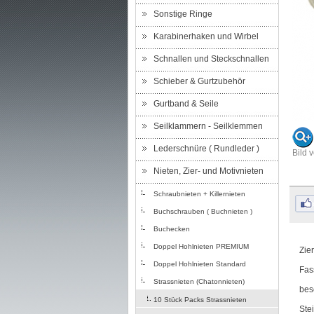
Sonstige Ringe
Karabinerhaken und Wirbel
Schnallen und Steckschnallen
Schieber & Gurtzubehör
Gurtband & Seile
Seilklammern - Seilklemmen
Lederschnüre ( Rundleder )
Bild 
Nieten, Zier- und Motivnieten
Schraubnieten + Killernieten
Buchschrauben ( Buchnieten )
Buchecken
Doppel Hohlnieten PREMIUM
Zier
Doppel Hohlnieten Standard
Fas
Strassnieten (Chatonnieten)
bes
10 Stück Packs Strassnieten
Ste