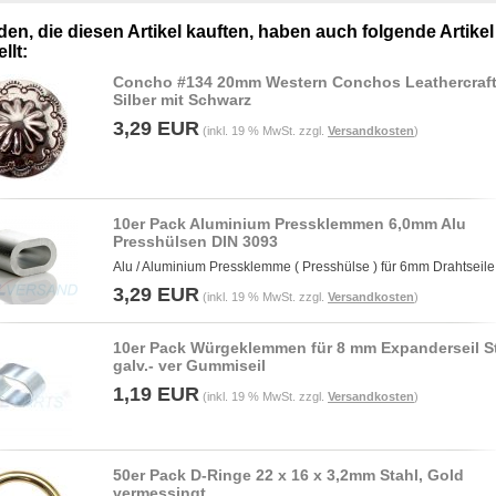
en, die diesen Artikel kauften, haben auch folgende Artikel
llt:
Concho #134 20mm Western Conchos Leathercraf
Silber mit Schwarz
3,29 EUR
(inkl. 19 % MwSt. zzgl.
Versandkosten
)
10er Pack Aluminium Pressklemmen 6,0mm Alu
Presshülsen DIN 3093
Alu / Aluminium Pressklemme ( Presshülse ) für 6mm Drahtseile
3,29 EUR
(inkl. 19 % MwSt. zzgl.
Versandkosten
)
10er Pack Würgeklemmen für 8 mm Expanderseil St
galv.- ver Gummiseil
1,19 EUR
(inkl. 19 % MwSt. zzgl.
Versandkosten
)
50er Pack D-Ringe 22 x 16 x 3,2mm Stahl, Gold
vermessingt