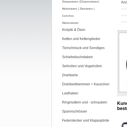
Strassnieten (Chatonnieten)
Anz
Motivnieten ( Ziernieten )
Conchos
Nietensetzer
Knöpfe & Ösen
Ketten und Kettenglieder
Tierschmuck und Sonstiges
Schiebebuchstaben
Seilrollen und Vogelrollen
Drahtseile
Drahtseilklemmen + Kauschen
Lasthaken
Ringmuttern und - schrauben
Kund
beste
Spannschlösser
Federstecker und Klappsplinte