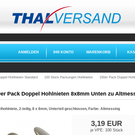
ANMELDEN
IHR KONTO
WARENKORB
KAS
oppel Hohlnieten Standard
100 Stück Packungen Hohlnieten
100er Pack Doppel Hohl
er Pack Doppel Hohlnieten 8x8mm Unten zu Altmes
hohlniete, 2-teilig, 8 x 8mm, Unterteil geschlossen, Farbe: Altmessing
3,19 EUR
je VPE: 100 Stück