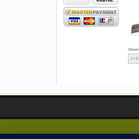
Diesen
[<<E