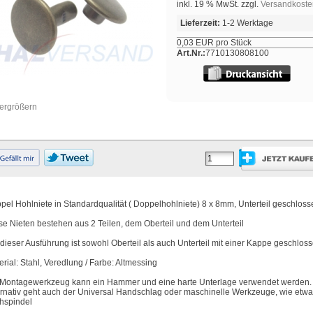
inkl. 19 % MwSt. zzgl.
Versandkoste
Lieferzeit:
1-2 Werktage
0,03 EUR pro Stück
Art.Nr.:
7710130808100
vergrößern
pel Hohlniete in Standardqualität ( Doppelhohlniete) 8 x 8mm, Unterteil geschloss
se Nieten bestehen aus 2 Teilen, dem Oberteil und dem Unterteil
 dieser Ausführung ist sowohl Oberteil als auch Unterteil mit einer Kappe geschlos
erial: Stahl, Veredlung / Farbe: Altmessing
 Montagewerkzeug kann ein Hammer und eine harte Unterlage verwendet werden.
ernativ geht auch der Universal Handschlag oder maschinelle Werkzeuge, wie etwa
hspindel