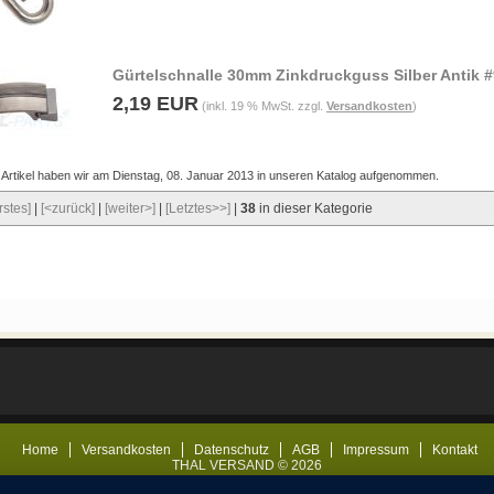
Gürtelschnalle 30mm Zinkdruckguss Silber Antik 
2,19 EUR
(inkl. 19 % MwSt. zzgl.
Versandkosten
)
 Artikel haben wir am Dienstag, 08. Januar 2013 in unseren Katalog aufgenommen.
rstes]
|
[<zurück]
|
[weiter>]
|
[Letztes>>]
|
38
in dieser Kategorie
Home
Versandkosten
Datenschutz
AGB
Impressum
Kontakt
THAL VERSAND © 2026