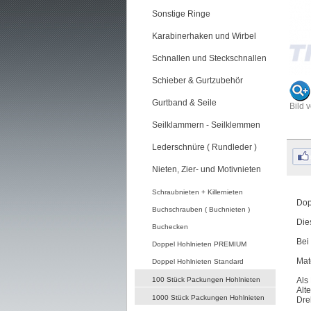
Sonstige Ringe
Karabinerhaken und Wirbel
Schnallen und Steckschnallen
Schieber & Gurtzubehör
Gurtband & Seile
Bild 
Seilklammern - Seilklemmen
Lederschnüre ( Rundleder )
Nieten, Zier- und Motivnieten
Schraubnieten + Killernieten
Dop
Buchschrauben ( Buchnieten )
Die
Buchecken
Bei
Doppel Hohlnieten PREMIUM
Mat
Doppel Hohlnieten Standard
100 Stück Packungen Hohlnieten
Als
Alt
1000 Stück Packungen Hohlnieten
Dre