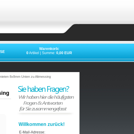
Warenkorb:
SE
0
Artikel | Summe:
0,00 EUR
»
»
»
»
nieten 8x8mm Unten zu Altmessing
sing
Willkommen zurück!
E-Mail-Adresse: