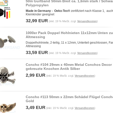
50m Gurtband 50mm Breit ca. 1,6mm stark / Schwa
Polypropylen
Made in Germany -
Oeko-Tex®
zertifiziert nach Klasse 1, auch
Kleinkinder geeignet
32,99 EUR
(inkl. 19 % MwSt. zzgl.
Versandkosten
)
1000er Pack Doppel Hohlnieten 11x12mm Unten zu
Altmessing
Doppelhohlniete, 2-teilig, 11 x 12mm, Unterteil geschlossen, Fa
Altmessing
33,59 EUR
(inkl. 19 % MwSt. zzgl.
Versandkosten
)
Concho #104 29mm x 40mm Metal Conchos Decor 
gekreuzte Knochen Antik Silber
2,99 EUR
(inkl. 19 % MwSt. zzgl.
Versandkosten
)
Concho #113 50mm x 22mm Schädel Flügel Conch
Gold
3,49 EUR
(inkl. 19 % MwSt. zzgl.
Versandkosten
)