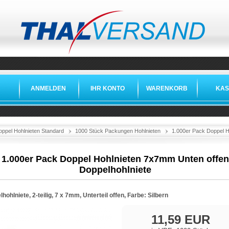
ANMELDEN
IHR KONTO
WARENKORB
KAS
oppel Hohlnieten Standard
1000 Stück Packungen Hohlnieten
1.000er Pack Doppel H
1.000er Pack Doppel Hohlnieten 7x7mm Unten offen
Doppelhohlniete
hohlniete, 2-teilig, 7 x 7mm, Unterteil offen, Farbe: Silbern
11,59 EUR