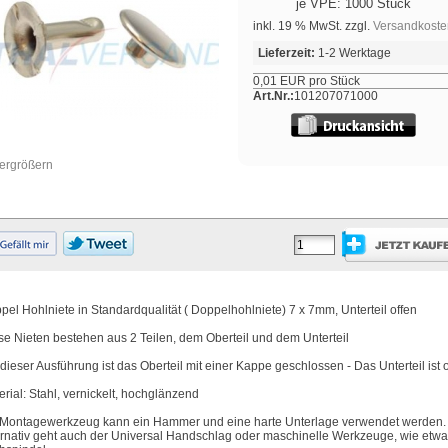
je VPE: 1000 Stück
inkl. 19 % MwSt. zzgl.
Versandkoste
Lieferzeit:
1-2 Werktage
0,01 EUR pro Stück
Art.Nr.:
101207071000
vergrößern
pel Hohlniete in Standardqualität ( Doppelhohlniete) 7 x 7mm, Unterteil offen
se Nieten bestehen aus 2 Teilen, dem Oberteil und dem Unterteil
 dieser Ausführung ist das Oberteil mit einer Kappe geschlossen - Das Unterteil ist 
erial: Stahl, vernickelt, hochglänzend
 Montagewerkzeug kann ein Hammer und eine harte Unterlage verwendet werden.
ernativ geht auch der Universal Handschlag oder maschinelle Werkzeuge, wie etwa