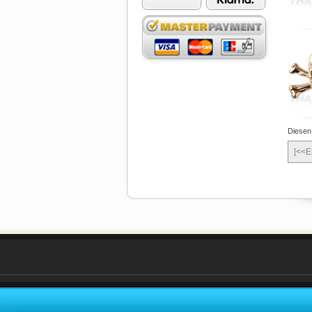
Diesen
[<<E