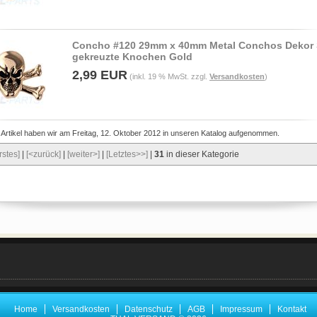
Concho #120 29mm x 40mm Metal Conchos Dekor 
gekreuzte Knochen Gold
2,99 EUR
(inkl. 19 % MwSt. zzgl.
Versandkosten
)
 Artikel haben wir am Freitag, 12. Oktober 2012 in unseren Katalog aufgenommen.
rstes]
|
[<zurück]
|
[weiter>]
|
[Letztes>>]
|
31
in dieser Kategorie
Home
Versandkosten
Datenschutz
AGB
Impressum
Kontakt