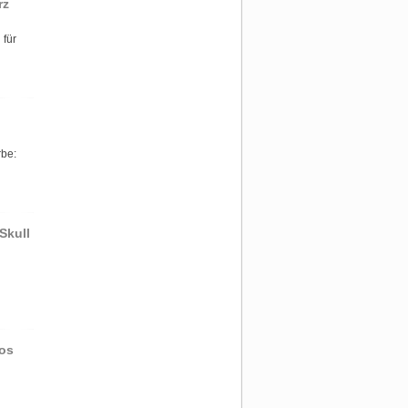
rz
 für
rbe:
Skull
os