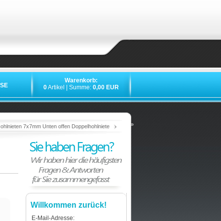
Warenkorb:
SE
0
Artikel | Summe:
0,00 EUR
»
»
»
»
ohlnieten 7x7mm Unten offen Doppelhohlniete
Willkommen zurück!
E-Mail-Adresse: