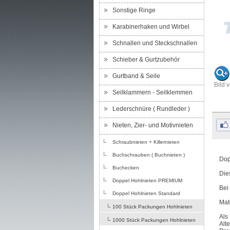
Sonstige Ringe
Karabinerhaken und Wirbel
Schnallen und Steckschnallen
Schieber & Gurtzubehör
Gurtband & Seile
Bild 
Seilklammern - Seilklemmen
Lederschnüre ( Rundleder )
Nieten, Zier- und Motivnieten
Schraubnieten + Killernieten
Buchschrauben ( Buchnieten )
Dop
Buchecken
Die
Doppel Hohlnieten PREMIUM
Bei
Doppel Hohlnieten Standard
Mat
100 Stück Packungen Hohlnieten
Als
1000 Stück Packungen Hohlnieten
Alt