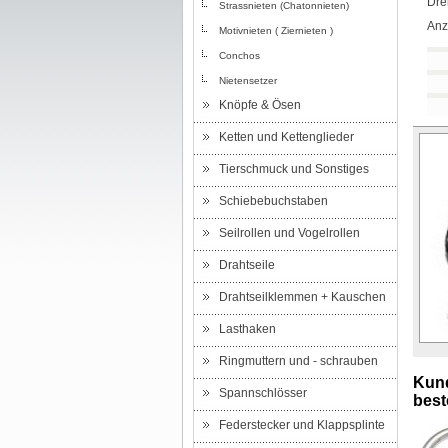
Dre
Strassnieten (Chatonnieten)
Anz
Motivnieten ( Ziernieten )
Conchos
Nietensetzer
Knöpfe & Ösen
Ketten und Kettenglieder
Tierschmuck und Sonstiges
Schiebebuchstaben
Seilrollen und Vogelrollen
Drahtseile
Drahtseilklemmen + Kauschen
Lasthaken
Ringmuttern und - schrauben
Kund
Spannschlösser
beste
Federstecker und Klappsplinte