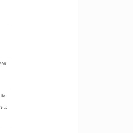
299
lle
eißt