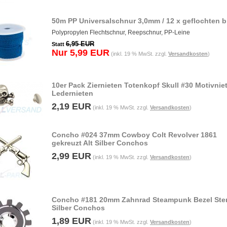
50m PP Universalschnur 3,0mm / 12 x geflochten b
Polypropylen Flechtschnur, Reepschnur, PP-Leine
6,95 EUR
Statt
Nur 5,99 EUR
(inkl. 19 % MwSt. zzgl.
Versandkosten
)
10er Pack Ziernieten Totenkopf Skull #30 Motivnie
Ledernieten
2,19 EUR
(inkl. 19 % MwSt. zzgl.
Versandkosten
)
Concho #024 37mm Cowboy Colt Revolver 1861
gekreuzt Alt Silber Conchos
2,99 EUR
(inkl. 19 % MwSt. zzgl.
Versandkosten
)
Concho #181 20mm Zahnrad Steampunk Bezel Ster
Silber Conchos
1,89 EUR
(inkl. 19 % MwSt. zzgl.
Versandkosten
)