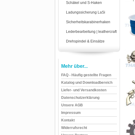
Schäkel und S-Haken
Ladungssicherung LaSi
Sicherheitskarabinerhaken
Lederbearbeitung | leathercraft
Drehspindel & Einsätze
Mehr über...
FAQ - Häufig gestellte Fragen
Katalog und Downloadbereich
Liefer- und Versandkosten
Datenschutzerklärung
Unsere AGB
Impressum
Kontakt
Widerrufsrecht