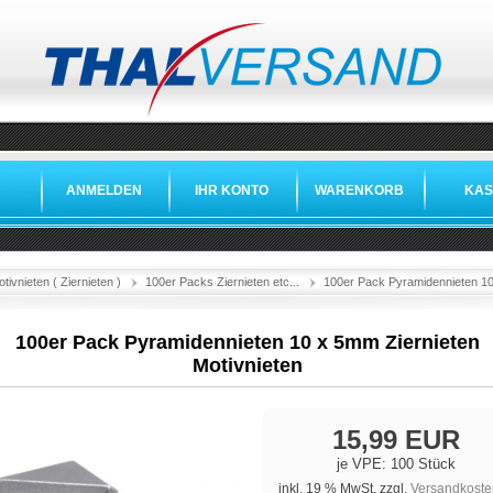
ANMELDEN
IHR KONTO
WARENKORB
KAS
tivnieten ( Ziernieten )
100er Packs Ziernieten etc...
100er Pack Pyramidennieten 10
100er Pack Pyramidennieten 10 x 5mm Ziernieten
Motivnieten
15,99 EUR
je VPE: 100 Stück
inkl. 19 % MwSt. zzgl.
Versandkoste