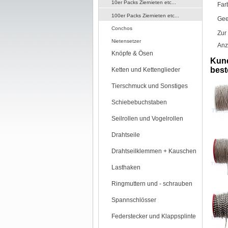
10er Packs Ziernieten etc...
Far
100er Packs Ziernieten etc...
Gee
Conchos
Zur
Nietensetzer
Anz
Knöpfe & Ösen
Kund
beste
Ketten und Kettenglieder
Tierschmuck und Sonstiges
Schiebebuchstaben
Seilrollen und Vogelrollen
Drahtseile
Drahtseilklemmen + Kauschen
Lasthaken
Ringmuttern und - schrauben
Spannschlösser
Federstecker und Klappsplinte