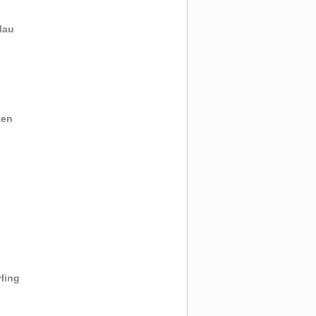
lau
ten
ling