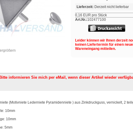
Lieferzeit:
Derzeit nicht lieferbar
0,16 EUR pro Stück
Art.Nr.:
102477100
Leider können wir Ihnen derzeit n
keinen Liefertermin für einen neu
Wareneingang mitteilen.
vergrößern
Bitte informieren Sie mich per eMail,
wenn dieser Artikel wieder verfügba
rniete (Motivniete Lederniete Pyramidenniete ) aus Zinkdruckguss, vernickelt, 2 teili
ite: 10mm
ge: 10mm
e: 5mm