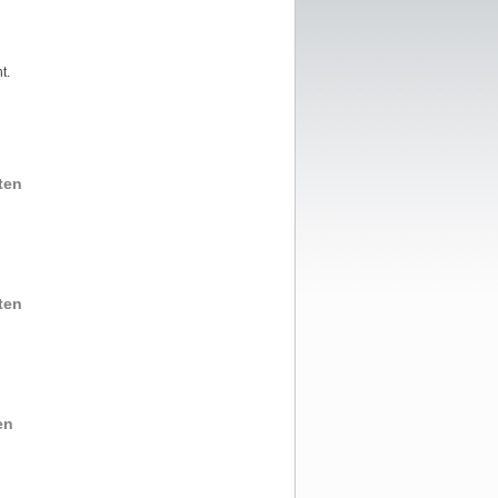
t.
ten
ten
en