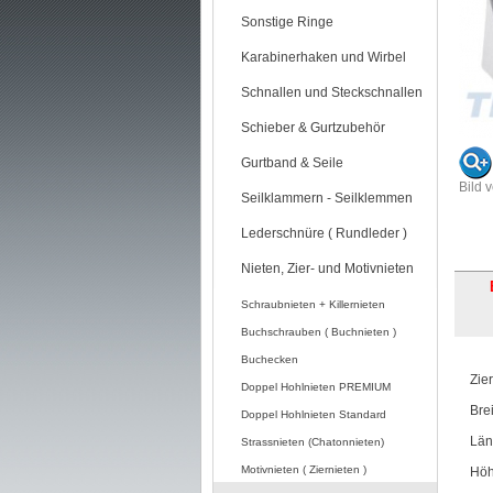
Sonstige Ringe
Karabinerhaken und Wirbel
Schnallen und Steckschnallen
Schieber & Gurtzubehör
Gurtband & Seile
Bild 
Seilklammern - Seilklemmen
Lederschnüre ( Rundleder )
Nieten, Zier- und Motivnieten
Schraubnieten + Killernieten
Buchschrauben ( Buchnieten )
Buchecken
Zie
Doppel Hohlnieten PREMIUM
Bre
Doppel Hohlnieten Standard
Län
Strassnieten (Chatonnieten)
Motivnieten ( Ziernieten )
Höh