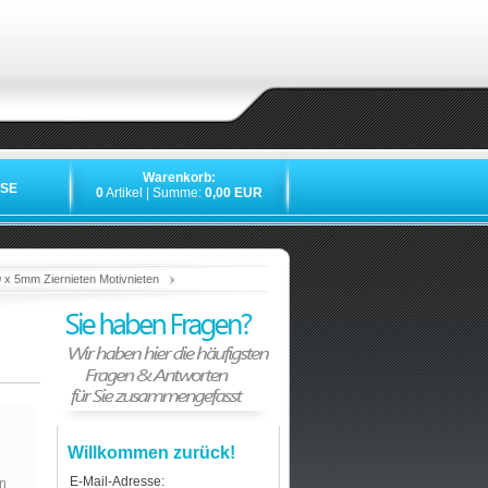
Warenkorb:
SE
0
Artikel | Summe:
0,00 EUR
»
»
»
»
 x 5mm Ziernieten Motivnieten
Willkommen zurück!
E-Mail-Adresse:
n