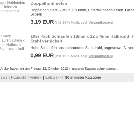
Doppelhohlnieten
Doppelhohlniete, 2-teilig, 8 x 8mm, Unterteil geschlossen, Farbe
Silbern
3,19 EUR
(inkl. 19 % MwSt. zzgl.
Versandkosten
)
10er Pack Schlaufen 18mm x 12 x 4mm Halbrund 
Stahl vernickelt
Hohe Schlaufen aus halbrundem Stahldraht, ungeschweißt, vern
0,99 EUR
(inkl. 19 % MwSt. zzgl.
Versandkosten
)
 Artikel haben wir am Freitag, 12. Oktober 2012 in unseren Katalog aufgenommen.
rstes]
|
[<zurück]
|
[weiter>]
|
[Letztes>>]
|
80
in dieser Kategorie