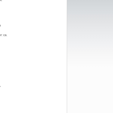
t.
m
: ca.
,