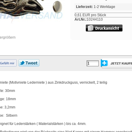
Lieferzeit:
1-2 Werktage
0,61 EUR pro Stück
Art.Nr.:
10244110
vergrößern
niete (Motivniete Lederniete ) aus Zinkdruckguss, vernickelt, 2 teilig
ite: 30mm
ge: 18mm
e: 3,2mm
be: Silbern
ignet für Lederstärken ( Materialstärken ) bis ca. 4mm.