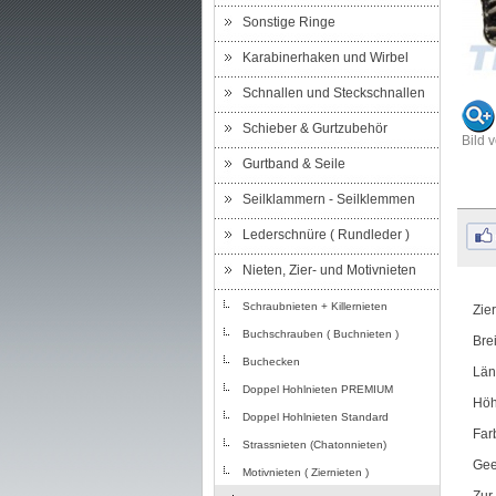
Sonstige Ringe
Karabinerhaken und Wirbel
Schnallen und Steckschnallen
Schieber & Gurtzubehör
Bild 
Gurtband & Seile
Seilklammern - Seilklemmen
Lederschnüre ( Rundleder )
Nieten, Zier- und Motivnieten
Schraubnieten + Killernieten
Zier
Buchschrauben ( Buchnieten )
Bre
Buchecken
Län
Doppel Hohlnieten PREMIUM
Höh
Doppel Hohlnieten Standard
Far
Strassnieten (Chatonnieten)
Gee
Motivnieten ( Ziernieten )