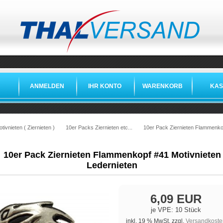
ANMELDEN
IHR KONTO
WARENKORB
KAS
tivnieten ( Ziernieten )
10er Packs Ziernieten etc...
10er Pack Ziernieten Flammenkop
10er Pack Ziernieten Flammenkopf #41 Motivnieten
Ledernieten
6,09 EUR
je VPE: 10 Stück
inkl. 19 % MwSt. zzgl.
Versandkoste