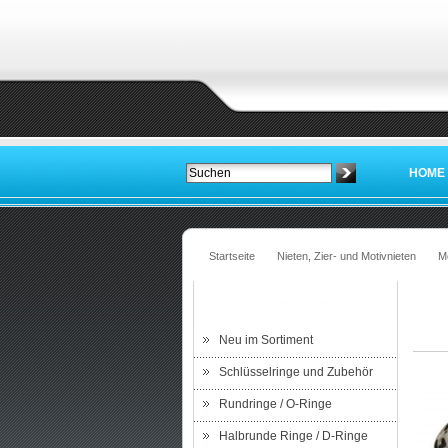
HOME
Startseite
Nieten, Zier- und Motivnieten
Mo
Kategorien
Neu im Sortiment
Schlüsselringe und Zubehör
Rundringe / O-Ringe
Halbrunde Ringe / D-Ringe