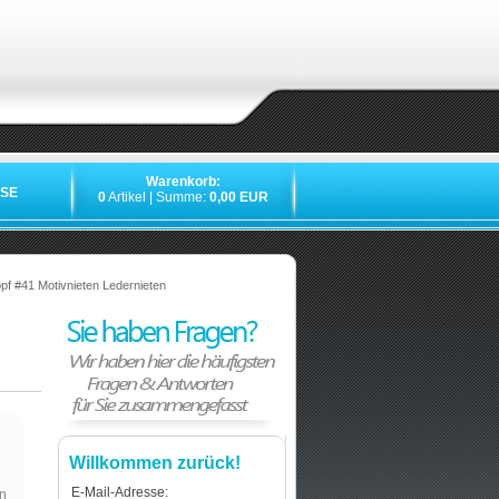
Warenkorb:
SE
0
Artikel | Summe:
0,00 EUR
»
»
»
»
f #41 Motivnieten Ledernieten
Willkommen zurück!
E-Mail-Adresse:
n