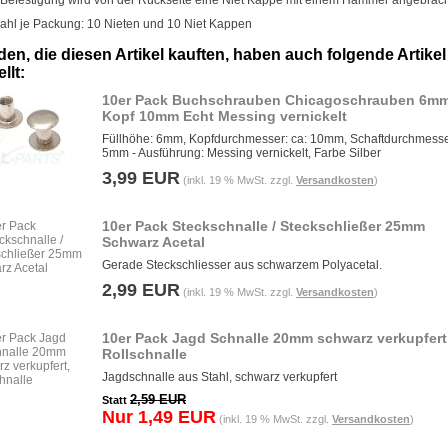
 Befestigung wird von der Rückseite eine Niet Kappe mit einem Hammer angebrach
ahl je Packung: 10 Nieten und 10 Niet Kappen
en, die diesen Artikel kauften, haben auch folgende Artikel
llt:
10er Pack Buchschrauben Chicagoschrauben 6m
Kopf 10mm Echt Messing vernickelt
Füllhöhe: 6mm, Kopfdurchmesser: ca: 10mm, Schaftdurchmesser
5mm - Ausführung: Messing vernickelt, Farbe Silber
3,99 EUR
(inkl. 19 % MwSt. zzgl.
Versandkosten
)
10er Pack Steckschnalle / Steckschließer 25mm
Schwarz Acetal
Gerade Steckschliesser aus schwarzem Polyacetal.
2,99 EUR
(inkl. 19 % MwSt. zzgl.
Versandkosten
)
10er Pack Jagd Schnalle 20mm schwarz verkupfert
Rollschnalle
Jagdschnalle aus Stahl, schwarz verkupfert
2,59 EUR
Statt
Nur 1,49 EUR
(inkl. 19 % MwSt. zzgl.
Versandkosten
)