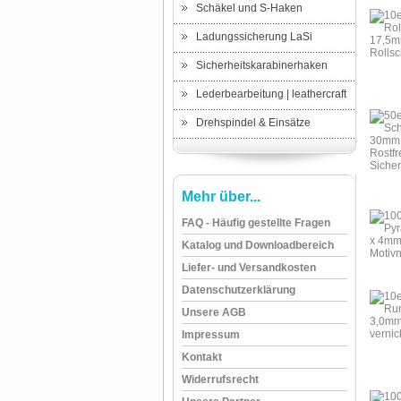
Schäkel und S-Haken
Ladungssicherung LaSi
Sicherheitskarabinerhaken
Lederbearbeitung | leathercraft
Drehspindel & Einsätze
Mehr über...
FAQ - Häufig gestellte Fragen
Katalog und Downloadbereich
Liefer- und Versandkosten
Datenschutzerklärung
Unsere AGB
Impressum
Kontakt
Widerrufsrecht