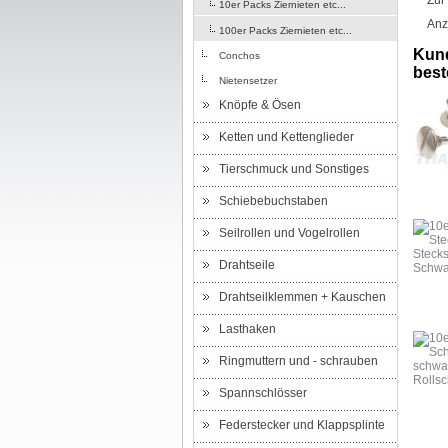
Zur
10er Packs Ziernieten etc...
Anz
100er Packs Ziernieten etc...
Kund
Conchos
beste
Nietensetzer
Knöpfe & Ösen
Ketten und Kettenglieder
Tierschmuck und Sonstiges
Schiebebuchstaben
Seilrollen und Vogelrollen
Drahtseile
Drahtseilklemmen + Kauschen
Lasthaken
Ringmuttern und - schrauben
Spannschlösser
Federstecker und Klappsplinte