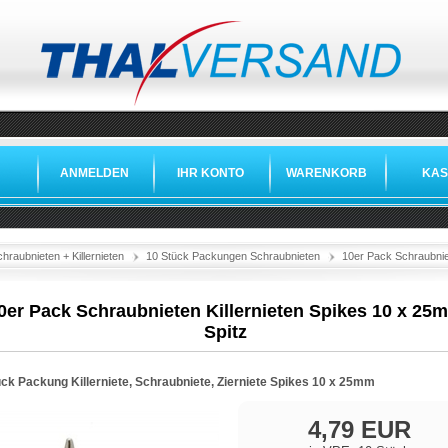
ANMELDEN
IHR KONTO
WARENKORB
KAS
hraubnieten + Killernieten
10 Stück Packungen Schraubnieten
10er Pack Schraubnie
0er Pack Schraubnieten Killernieten Spikes 10 x 25
Spitz
ück Packung Killerniete, Schraubniete, Zierniete Spikes 10 x 25mm
4,79 EUR