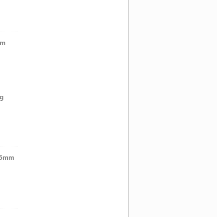
mm
ig
35mm