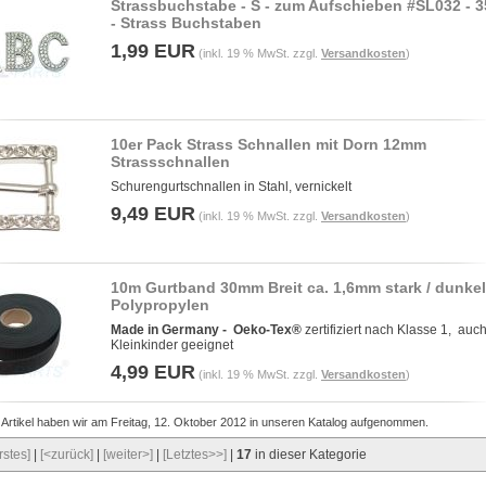
Strassbuchstabe - S - zum Aufschieben #SL032 -
- Strass Buchstaben
1,99 EUR
(inkl. 19 % MwSt. zzgl.
Versandkosten
)
10er Pack Strass Schnallen mit Dorn 12mm
Strassschnallen
Schurengurtschnallen in Stahl, vernickelt
9,49 EUR
(inkl. 19 % MwSt. zzgl.
Versandkosten
)
10m Gurtband 30mm Breit ca. 1,6mm stark / dunke
Polypropylen
Made in Germany -
Oeko-Tex®
zertifiziert nach Klasse 1, auch
Kleinkinder geeignet
4,99 EUR
(inkl. 19 % MwSt. zzgl.
Versandkosten
)
 Artikel haben wir am Freitag, 12. Oktober 2012 in unseren Katalog aufgenommen.
rstes]
|
[<zurück]
|
[weiter>]
|
[Letztes>>]
|
17
in dieser Kategorie