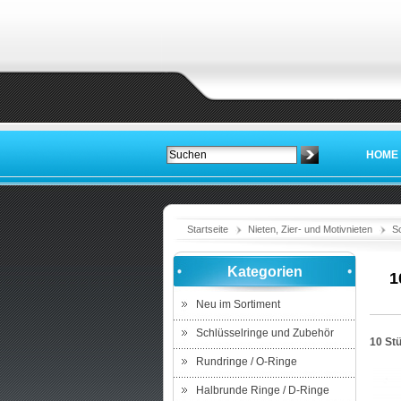
HOME
Startseite
Nieten, Zier- und Motivnieten
Sc
Kategorien
1
Neu im Sortiment
Schlüsselringe und Zubehör
10 St
Rundringe / O-Ringe
Halbrunde Ringe / D-Ringe