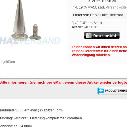
je VPE: 10 Stück
inkl. 19 % MwSt. zzgl.
Versandkoste
Lieferzeit:
Derzeit nicht lieferbar
0,48 EUR pro Stück
Art.Nr.:
2405810
Leider können wir Ihnen derzeit n
keinen Liefertermin für einen neu
Wareneingang mitteilen.
vergrößern
Bitte informieren Sie mich per eMail,
wenn dieser Artikel wieder verfügba
raubnieten ( Killernieten ) in spitzer Form
führung: vernickelt, Lieferung komplett mit Schrauben
tenhöhe: ca. 24,8mm