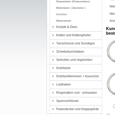
Strassnieten (Chatonnieten)
Nie
Motivnieten ( Ziernieten )
ide
Conchos
Anz
Nietensetzer
Knöpfe & Ösen
Kund
beste
Ketten und Kettenglieder
Tierschmuck und Sonstiges
Schiebebuchstaben
Seilrollen und Vogelrollen
Drahtseile
Drahtseilklemmen + Kauschen
Lasthaken
Ringmuttern und - schrauben
Spannschlösser
Federstecker und Klappsplinte