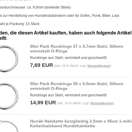
tendurchmesser: ca. 9,9mm (breiteste Stelle)
al zur Herstellung von Hundehalsbändern oder für Gothic, Punk, Biker, Larp
ahl je Packung: 10 Stück
en, die diesen Artikel kauften, haben auch folgende Artikel
llt:
50er Pack Rundringe 27 x 3,7mm Stahl, Silbern
vernickelt O-Ringe
Rundringe aus Stahl, vernickelt und geschweißt
7,69 EUR
(inkl. 19 % MwSt. zzgl.
Versandkosten
)
50er Pack Rundringe 50 x 5,0mm Stahl, Silbern
vernickelt O-Ringe
Rundringe aus Stahl, vernickelt und geschweißt
14,99 EUR
(inkl. 19 % MwSt. zzgl.
Versandkosten
)
Hunde Halskette kurzgliedrig 2,5mm x 45cm 1-reih
Kettenhalsband Hundehalskette