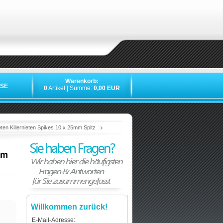
Warenkorb:
SE
0
Artikel | Summe:
0,00 EUR
»
»
»
»
ten Killernieten Spikes 10 x 25mm Spitz
mm
Willkommen zurück!
E-Mail-Adresse: