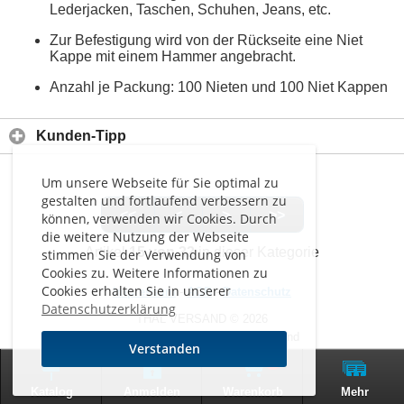
Lederjacken, Taschen, Schuhen, Jeans, etc.
Zur Befestigung wird von der Rückseite eine Niet
Kappe mit einem Hammer angebracht.
Anzahl je Packung: 100 Nieten und 100 Niet Kappen
Kunden-Tipp
Um unsere Webseite für Sie optimal zu
gestalten und fortlaufend verbessern zu
<<
<
>
>>
können, verwenden wir Cookies. Durch
die weitere Nutzung der Webseite
Artikel
15 von 32
in dieser Kategorie
stimmen Sie der Verwendung von
Cookies zu. Weitere Informationen zu
Cookies erhalten Sie in unserer
Impressum
-
AGB
-
Datenschutz
Datenschutzerklärung
THAL VERSAND © 2026
Alle Preise inkl. MwSt. zzgl. Versand
Verstanden
0
Zur klassischen Website
Katalog
Anmelden
Warenkorb
Mehr