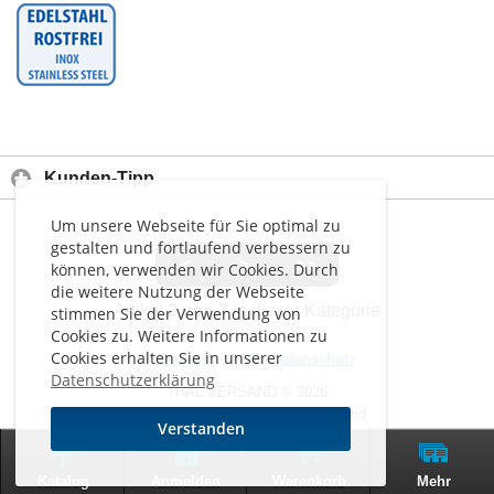
Kunden-Tipp
Um unsere Webseite für Sie optimal zu
gestalten und fortlaufend verbessern zu
<
>
>>
können, verwenden wir Cookies. Durch
die weitere Nutzung der Webseite
Artikel
2 von 7
in dieser Kategorie
stimmen Sie der Verwendung von
Cookies zu. Weitere Informationen zu
Cookies erhalten Sie in unserer
Impressum
-
AGB
-
Datenschutz
Datenschutzerklärung
THAL VERSAND © 2026
Alle Preise inkl. MwSt. zzgl. Versand
Verstanden
0
Zur klassischen Website
Katalog
Anmelden
Warenkorb
Mehr