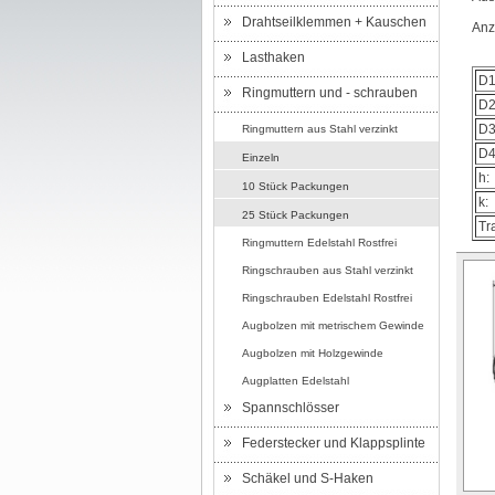
Drahtseilklemmen + Kauschen
Anz
Lasthaken
D1
Ringmuttern und - schrauben
D2
D3
Ringmuttern aus Stahl verzinkt
D4
Einzeln
h:
10 Stück Packungen
k:
25 Stück Packungen
Tr
Ringmuttern Edelstahl Rostfrei
Ringschrauben aus Stahl verzinkt
Ringschrauben Edelstahl Rostfrei
Augbolzen mit metrischem Gewinde
Augbolzen mit Holzgewinde
Augplatten Edelstahl
Spannschlösser
Federstecker und Klappsplinte
Schäkel und S-Haken