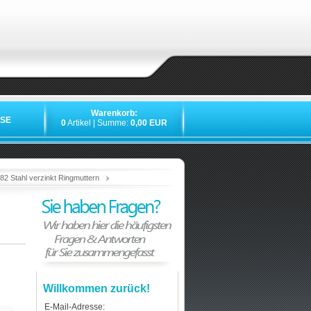
Warenkorb:
SE
0
Artikel | Summe:
0,00 EUR
»
»
»
»
2 Stahl verzinkt Ringmuttern
Willkommen zurück!
E-Mail-Adresse: