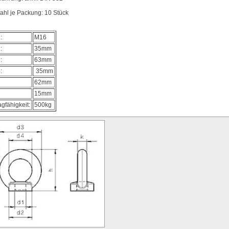
ahl je Packung: 10 Stück
:
M16
:
35mm
:
63mm
:
35mm
62mm
15mm
agfähigkeit:
500kg