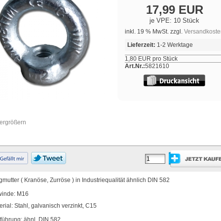
17,99 EUR
je VPE: 10 Stück
inkl. 19 % MwSt. zzgl.
Versandkoste
Lieferzeit:
1-2 Werktage
1,80 EUR pro Stück
Art.Nr.:
5821610
vergrößern
gmutter ( Kranöse, Zurröse ) in Industriequalität ähnlich DIN 582
inde: M16
erial: Stahl, galvanisch verzinkt, C15
führung: ähnl. DIN 582