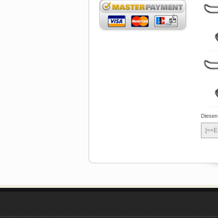
Diesen
[<<E