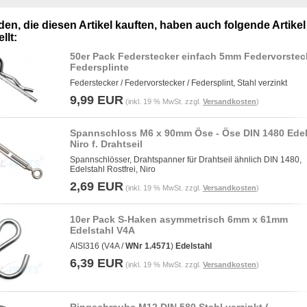
en, die diesen Artikel kauften, haben auch folgende Artikel
llt:
50er Pack Federstecker einfach 5mm Federvorstec
Federsplinte
Federstecker / Federvorstecker / Federsplint, Stahl verzinkt
9,99 EUR
(inkl. 19 % MwSt. zzgl.
Versandkosten
)
Spannschloss M6 x 90mm Öse - Öse DIN 1480 Edel
Niro f. Drahtseil
Spannschlösser, Drahtspanner für Drahtseil ähnlich DIN 1480,
Edelstahl Rostfrei, Niro
2,69 EUR
(inkl. 19 % MwSt. zzgl.
Versandkosten
)
10er Pack S-Haken asymmetrisch 6mm x 61mm
Edelstahl V4A
AISI316 (V4A /
WNr 1.4571
)
Edelstahl
6,39 EUR
(inkl. 19 % MwSt. zzgl.
Versandkosten
)