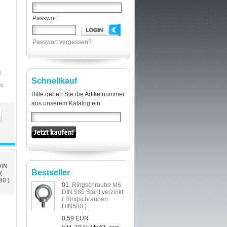
Passwort:
Passwort vergessen?
.
Schnellkauf
ge
Bitte geben Sie die Artikelnummer
aus unserem Katalog ein.
DIN
Bestseller
(
0 )
01.
Ringschraube M6
DIN 580 Stahl verzinkt
( Ringschrauben
DIN580 )
0,59 EUR