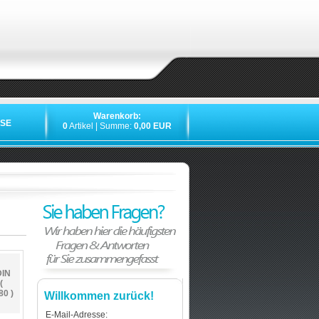
Warenkorb:
SE
0
Artikel | Summe:
0,00 EUR
DIN
(
0 )
Willkommen zurück!
E-Mail-Adresse: