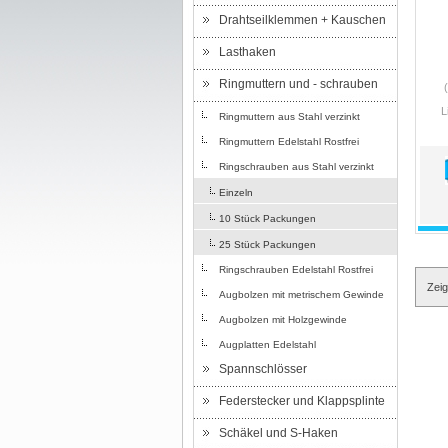
Drahtseilklemmen + Kauschen
Lasthaken
Ringmuttern und - schrauben
L
Ringmuttern aus Stahl verzinkt
Ringmuttern Edelstahl Rostfrei
Ringschrauben aus Stahl verzinkt
Einzeln
10 Stück Packungen
25 Stück Packungen
Ringschrauben Edelstahl Rostfrei
Zei
Augbolzen mit metrischem Gewinde
Augbolzen mit Holzgewinde
Augplatten Edelstahl
Spannschlösser
Federstecker und Klappsplinte
Schäkel und S-Haken