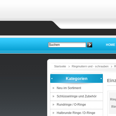
HOME
Startseite
Ringmuttern und - schrauben
R
Kategorien
Ein
Neu im Sortiment
Schlüsselringe und Zubehör
Rin
Rundringe / O-Ringe
Ri
Halbrunde Ringe / D-Ringe