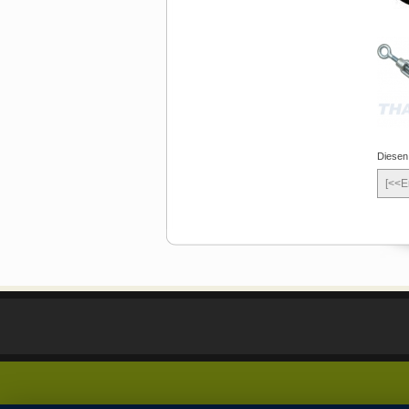
Diesen
[<<E