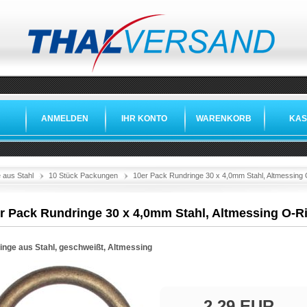
ANMELDEN
IHR KONTO
WARENKORB
KAS
 aus Stahl
10 Stück Packungen
10er Pack Rundringe 30 x 4,0mm Stahl, Altmessing
r Pack Rundringe 30 x 4,0mm Stahl, Altmessing O-R
inge aus Stahl, geschweißt, Altmessing
2,29 EUR