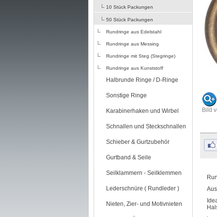
10 Stück Packungen
50 Stück Packungen
Rundringe aus Edelstahl
Rundringe aus Messing
Rundringe mit Steg (Stegringe)
Rundringe aus Kunststoff
Halbrunde Ringe / D-Ringe
Sonstige Ringe
Bild 
Karabinerhaken und Wirbel
Schnallen und Steckschnallen
Schieber & Gurtzubehör
Gurtband & Seile
Seilklammern - Seilklemmen
Run
Lederschnüre ( Rundleder )
Aus
Ide
Nieten, Zier- und Motivnieten
Hal