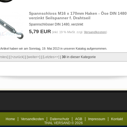
Spannschloss M16 x 170mm Haken - Öse DIN 1480
verzinkt Seilspanner f. Drahtseil
Spannschlösser DIN 1480, verzinkt
5,79 EUR
(inkl. 19 % MwSt. zzgl.
Versandkosten
)
 Artikel haben wir am Sonntag, 19. Mai 2013 in unseren Katalog aufgenommen.
rstes]
|
[<zurück]
|
[weiter>]
|
[Letztes>>]
|
30
in dieser Kategorie
Home
Versandkosten
Datenschutz
AGB
Impressum
Kontakt
THAL VERSAND © 2026