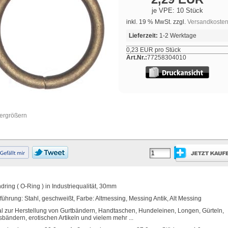
je VPE: 10 Stück
inkl. 19 % MwSt. zzgl.
Versandkoste
Lieferzeit:
1-2 Werktage
0,23 EUR pro Stück
Art.Nr.:
77258304010
vergrößern
dring ( O-Ring ) in Industriequalität, 30mm
führung: Stahl, geschweißt, Farbe: Altmessing, Messing Antik, Alt Messing
al zur Herstellung von Gurtbändern, Handtaschen, Hundeleinen, Longen, Gürteln,
sbändern, erotischen Artikeln und vielem mehr ...