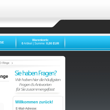
Warenkorb:
SE
0
Artikel | Summe:
0,00 EUR
»
»
»
»
 O-Ringe
inge
Willkommen zurück!
E-Mail-Adresse: