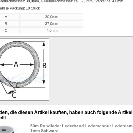
endurchmesser: 30,0mm, Außendurchmesser: ca. 37,0mm, Stärke: ca. 4,0mm
ahl je Packung: 10 Stück
A:
30,0mm
B:
37,0mm
C:
4,0mm
en, die diesen Artikel kauften, haben auch folgende Artikel
llt:
50m Rundleder Lederband Lederschnur Lederriem
1mm Schwarz