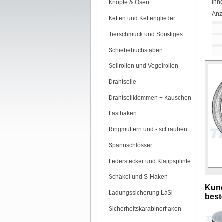
Inn
Knöpfe & Ösen
Anz
Ketten und Kettenglieder
Tierschmuck und Sonstiges
Schiebebuchstaben
Seilrollen und Vogelrollen
Drahtseile
Drahtseilklemmen + Kauschen
Lasthaken
Ringmuttern und - schrauben
Spannschlösser
Federstecker und Klappsplinte
Schäkel und S-Haken
Kund
Ladungssicherung LaSi
beste
Sicherheitskarabinerhaken