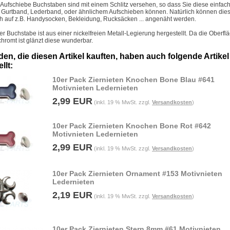
 Aufschiebe Buchstaben sind mit einem Schlitz versehen, so dass Sie diese einfach
. Gurtband, Lederband, oder ähnlichem Aufschieben können. Natürlich können die
h auf z.B. Handysocken, Bekleidung, Rucksäcken ... angenäht werden.
er Buchstabe ist aus einer nickelfreien Metall-Legierung hergestellt. Da die Oberfl
chromt ist glänzt diese wunderbar.
en, die diesen Artikel kauften, haben auch folgende Artikel
llt:
10er Pack Ziernieten Knochen Bone Blau #641
Motivnieten Ledernieten
2,99 EUR
(inkl. 19 % MwSt. zzgl.
Versandkosten
)
10er Pack Ziernieten Knochen Bone Rot #642
Motivnieten Ledernieten
2,99 EUR
(inkl. 19 % MwSt. zzgl.
Versandkosten
)
10er Pack Ziernieten Ornament #153 Motivnieten
Ledernieten
2,19 EUR
(inkl. 19 % MwSt. zzgl.
Versandkosten
)
10er Pack Ziernieten Stern 8mm #61 Motivnieten