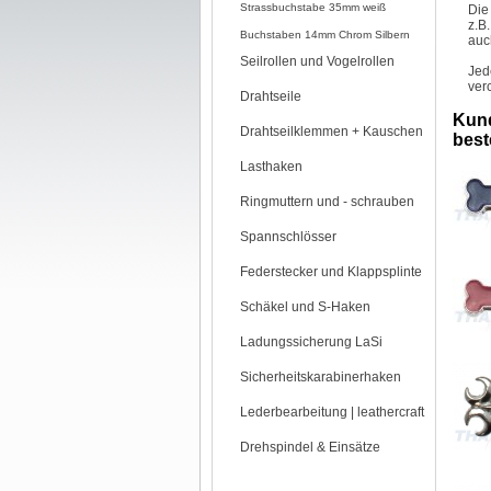
Strassbuchstabe 35mm weiß
Die
z.B
Buchstaben 14mm Chrom Silbern
auc
Seilrollen und Vogelrollen
Jed
ver
Drahtseile
Kund
Drahtseilklemmen + Kauschen
beste
Lasthaken
Ringmuttern und - schrauben
Spannschlösser
Federstecker und Klappsplinte
Schäkel und S-Haken
Ladungssicherung LaSi
Sicherheitskarabinerhaken
Lederbearbeitung | leathercraft
Drehspindel & Einsätze