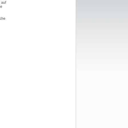
 auf
se
äche