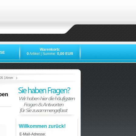
Warenkorb:
SE
0
Artikel | Summe:
0,00 EUR
»
»
»
L005 14mm
ben
Willkommen zurück!
E-Mail-Adresse: