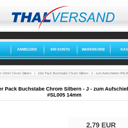
ANMELDEN
IHR KONTO
WARENKORB
KAS
n 14mm Chrom Silbern
10er Pack Buchstabe Chrom Silbern - J - zum Aufschieben #S
er Pack Buchstabe Chrom Silbern - J - zum Aufschie
#SL005 14mm
2,79 EUR