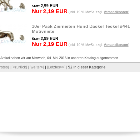
2,99 EUR
Statt
Nur 2,19 EUR
(inkl. 19 % MwSt. zzgl.
Versandkosten
)
10er Pack Ziernieten Hund Dackel Teckel #441
Motivniete
2,99 EUR
Statt
Nur 2,19 EUR
(inkl. 19 % MwSt. zzgl.
Versandkosten
)
 Artikel haben wir am Mittwoch, 04. Mai 2016 in unseren Katalog aufgenommen.
rstes]
|
[<zurück]
|
[weiter>]
|
[Letztes>>]
|
52
in dieser Kategorie