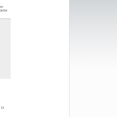
nen
fläche
, 1x