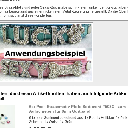
es Strass-Motiv und jeder Strass-Buchstabe ist mit vielen funkelnden, crystalfarbe
konias besetzt und aus einer nickelfreien Metall-Legierung hergestellt. Da die Ober
chromt ist glänzt diese wunderbar.
en, die diesen Artikel kauften, haben auch folgende Artikel
llt:
6er Pack Strassmotiv Pfote Sortiment #5033 - zum
Aufschieben für 8mm Gurtband
6 teiliges Sortiment bestehend aus: 1x Rot, 1x Hellblau, 1x Pink
Schwarz, 1x Weiss, 1x Grün