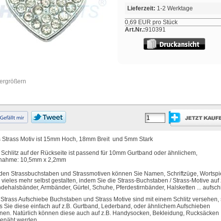
Lieferzeit:
1-2 Werktage
0,69 EUR pro Stück
Art.Nr.:
910391
vergrößern
 Strass Motiv ist 15mm Hoch, 18mm Breit und 5mm Stark
 Schlitz auf der Rückseite ist passend für 10mm Gurtband oder ähnlichem,
nahme: 10,5mm x 2,2mm
 den Strassbuchstaben und Strassmotiven können Sie Namen, Schriftzüge, Wortspi
 vieles mehr selbst gestalten, indem Sie die Strass-Buchstaben / Strass-Motive auf 
dehalsbänder, Armbänder, Gürtel, Schuhe, Pferdestirnbänder, Halsketten ... aufsc
 Strass Aufschiebe Buchstaben und Strass Motive sind mit einem Schlitz versehen,
s Sie diese einfach auf z.B. Gurtband, Lederband, oder ähnlichem Aufschieben
nen. Natürlich können diese auch auf z.B. Handysocken, Bekleidung, Rucksäcken .
enäht werden.