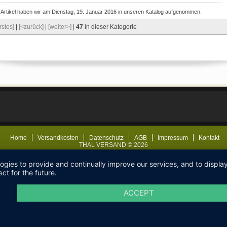
 Artikel haben wir am Dienstag, 19. Januar 2016 in unseren Katalog aufgenommen.
rstes]
|
[<zurück]
|
[weiter>]
|
47
in dieser Kategorie
Home
Versandkosten
Datenschutz
AGB
Impressum
Kontakt
THAL VERSAND © 2026
logies to provide and continually improve our services, and to displ
ct for the future.
ACCEPT