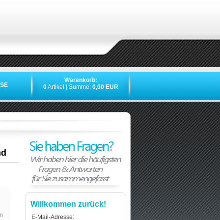
Warenkorb:
SE
0
Artikel | Summe:
0,00 EUR
nd
Willkommen zurück!
n
E-Mail-Adresse: