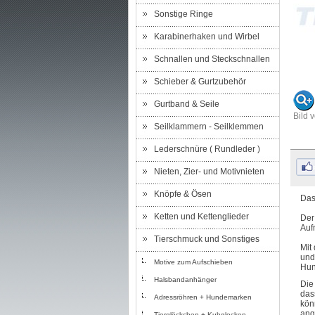
Sonstige Ringe
Karabinerhaken und Wirbel
Schnallen und Steckschnallen
Schieber & Gurtzubehör
Gurtband & Seile
Bild 
Seilklammern - Seilklemmen
Lederschnüre ( Rundleder )
Nieten, Zier- und Motivnieten
Knöpfe & Ösen
Das
Ketten und Kettenglieder
Der
Auf
Tierschmuck und Sonstiges
Mit
und
Motive zum Aufschieben
Hun
Halsbandanhänger
Die
das
Adressröhren + Hundemarken
kön
ang
Tierglöckchen + Kuhglocken