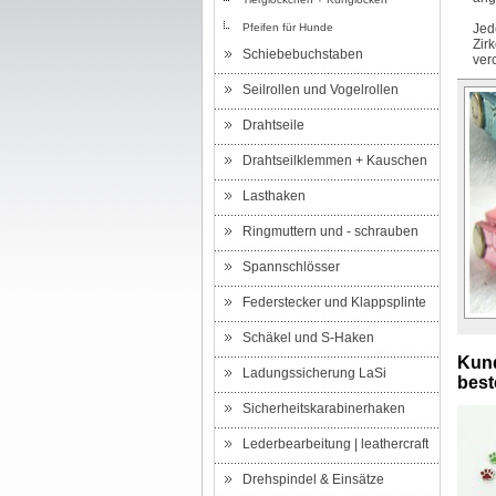
Pfeifen für Hunde
Jed
Zir
Schiebebuchstaben
ver
Seilrollen und Vogelrollen
Drahtseile
Drahtseilklemmen + Kauschen
Lasthaken
Ringmuttern und - schrauben
Spannschlösser
Federstecker und Klappsplinte
Schäkel und S-Haken
Kund
Ladungssicherung LaSi
beste
Sicherheitskarabinerhaken
Lederbearbeitung | leathercraft
Drehspindel & Einsätze