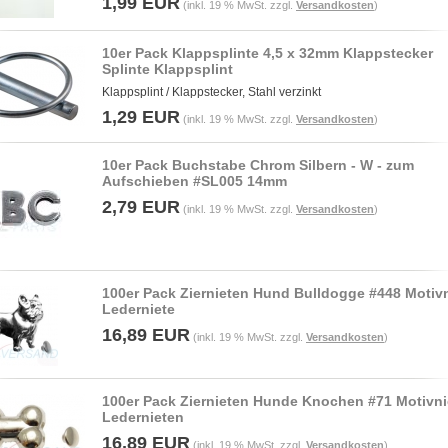
1,99 EUR
(inkl. 19 % MwSt. zzgl.
Versandkosten
)
10er Pack Klappsplinte 4,5 x 32mm Klappstecker
Splinte Klappsplint
Klappsplint / Klappstecker, Stahl verzinkt
1,29 EUR
(inkl. 19 % MwSt. zzgl.
Versandkosten
)
10er Pack Buchstabe Chrom Silbern - W - zum
Aufschieben #SL005 14mm
2,79 EUR
(inkl. 19 % MwSt. zzgl.
Versandkosten
)
100er Pack Ziernieten Hund Bulldogge #448 Motiv
Lederniete
16,89 EUR
(inkl. 19 % MwSt. zzgl.
Versandkosten
)
100er Pack Ziernieten Hunde Knochen #71 Motivni
Ledernieten
16,89 EUR
(inkl. 19 % MwSt. zzgl.
Versandkosten
)