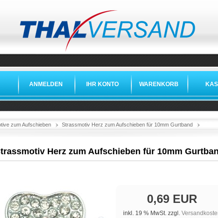
ANMELDEN
IHR KONTO
WARENKORB
KAS
»
»
»
tive zum Aufschieben
Strassmotiv Herz zum Aufschieben für 10mm Gurtband
trassmotiv Herz zum Aufschieben für 10mm Gurtba
0,69 EUR
inkl. 19 % MwSt. zzgl.
Versandkoste