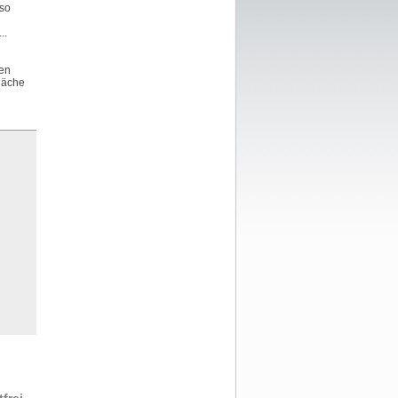
 so
..
nen
fläche