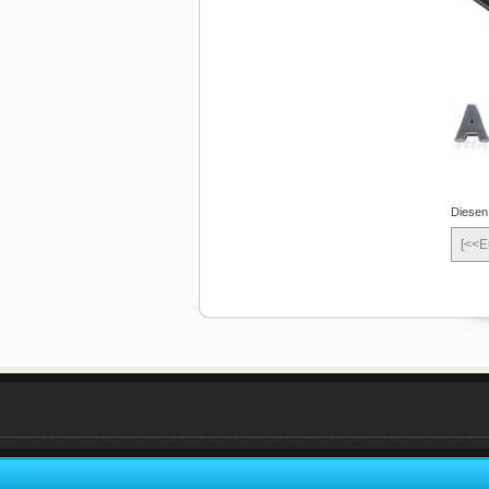
Diesen
[<<E