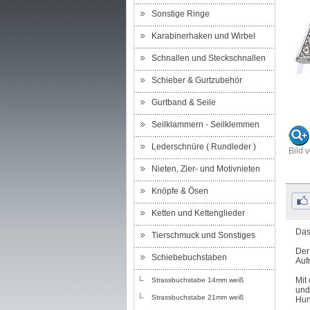
Sonstige Ringe
Karabinerhaken und Wirbel
Schnallen und Steckschnallen
Schieber & Gurtzubehör
Gurtband & Seile
Seilklammern - Seilklemmen
Lederschnüre ( Rundleder )
Bild 
Nieten, Zier- und Motivnieten
Knöpfe & Ösen
Ketten und Kettenglieder
Das
Tierschmuck und Sonstiges
Der
Schiebebuchstaben
Auf
Mit
Strassbuchstabe 14mm weiß
und
Strassbuchstabe 21mm weiß
Hun