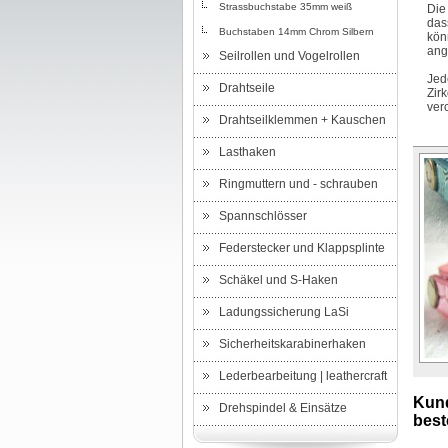
Strassbuchstabe 35mm weiß
Die
das
Buchstaben 14mm Chrom Silbern
kön
ang
Seilrollen und Vogelrollen
Jed
Drahtseile
Zir
ver
Drahtseilklemmen + Kauschen
Lasthaken
Ringmuttern und - schrauben
Spannschlösser
Federstecker und Klappsplinte
Schäkel und S-Haken
Ladungssicherung LaSi
Sicherheitskarabinerhaken
Lederbearbeitung | leathercraft
Kund
Drehspindel & Einsätze
beste