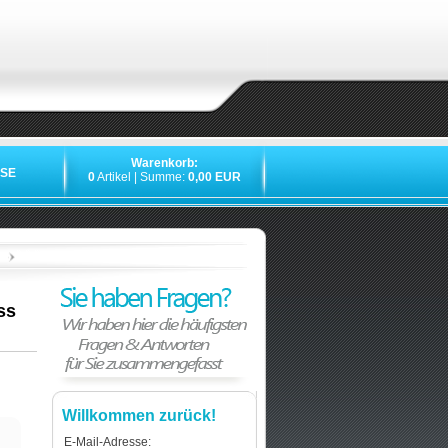
Warenkorb:
SE
0
Artikel | Summe:
0,00 EUR
»
»
»
ss
Willkommen zurück!
E-Mail-Adresse: