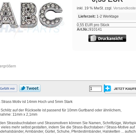
inkl. 19 % MwSt. zzgl.
Versandkoste
Lieferzeit:
1-2 Werktage
0,55 EUR pro Stück
Art.Nr.:
910141
vergrößern
 Strass Motiv ist 14mm Hoch und 5mm Stark
 Schlitz auf der Rückseite ist passend für 10mm Gurtband oder ähnlichem,
nahme: 11mm x 2,1mm
 den Strassbuchstaben und Strassmotiven können Sie Namen, Schriftzüge, Wortspi
 vieles mehr selbst gestalten, indem Sie die Strass-Buchstaben / Strass-Motive auf 
dehalsbänder, Armbänder, Gürtel, Schuhe, Pferdestirnbänder, Halsketten ... aufsc