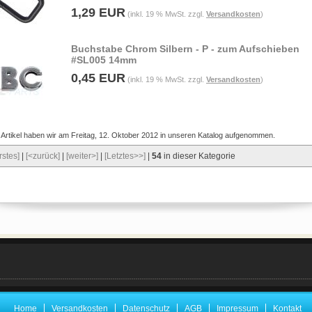
1,29 EUR
(inkl. 19 % MwSt. zzgl.
Versandkosten
)
Buchstabe Chrom Silbern - P - zum Aufschieben
#SL005 14mm
0,45 EUR
(inkl. 19 % MwSt. zzgl.
Versandkosten
)
 Artikel haben wir am Freitag, 12. Oktober 2012 in unseren Katalog aufgenommen.
rstes]
|
[<zurück]
|
[weiter>]
|
[Letztes>>]
|
54
in dieser Kategorie
Home
Versandkosten
Datenschutz
AGB
Impressum
Kontakt