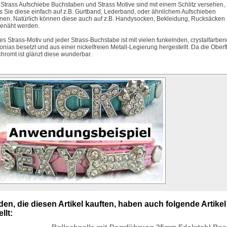
 Strass Aufschiebe Buchstaben und Strass Motive sind mit einem Schlitz versehen,
s Sie diese einfach auf z.B. Gurtband, Lederband, oder ähnlichem Aufschieben
nen. Natürlich können diese auch auf z.B. Handysocken, Bekleidung, Rucksäcken .
enäht werden.
es Strass-Motiv und jeder Strass-Buchstabe ist mit vielen funkelnden, crystalfarbe
konias besetzt und aus einer nickelfreien Metall-Legierung hergestellt. Da die Ober
chromt ist glänzt diese wunderbar.
en, die diesen Artikel kauften, haben auch folgende Artikel
llt: