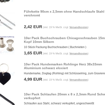
Führkette 90cm x 2,5mm ohne Handschlaufe Stahl
verchromt
2,42 EUR
(inkl. 19 % MwSt. zzgl.
Versandkosten
)
10er Pack Buchschrauben Chicagoschrauben 15
Kopf 10mm Silbern
10 Stück Packung Buchschrauben ( Buchnieten )
1,65 EUR
(inkl. 19 % MwSt. zzgl.
Versandkosten
)
10er Pack Hundemarken Rohlinge Herz 38x33mm
Aluminium schwarz eloxiert
Hundemarke, Dogtag (Rohling) mit Schlüsselring, zum Gravier
4,99 EUR
(inkl. 19 % MwSt. zzgl.
Versandkosten
)
10er Pack Schlaufen 20mm x 8 x 2,3mm Rund Sch
verkupfert
Schlaufen aus Stahl, schwarz verkupfert, ungeschweißt