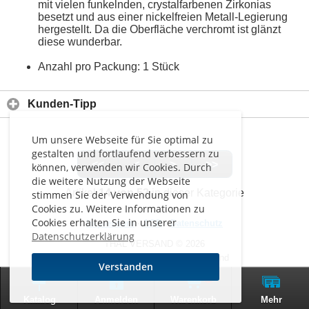
mit vielen funkelnden, crystalfarbenen Zirkonias
besetzt und aus einer nickelfreien Metall-Legierung
hergestellt. Da die Oberfläche verchromt ist glänzt
diese wunderbar.
Anzahl pro Packung: 1 Stück
Kunden-Tipp
Um unsere Webseite für Sie optimal zu
gestalten und fortlaufend verbessern zu
<<
<
>
>>
können, verwenden wir Cookies. Durch
die weitere Nutzung der Webseite
Artikel
14 von 52
in dieser Kategorie
stimmen Sie der Verwendung von
Cookies zu. Weitere Informationen zu
Cookies erhalten Sie in unserer
Impressum
-
AGB
-
Datenschutz
Datenschutzerklärung
THAL VERSAND © 2026
Alle Preise inkl. MwSt. zzgl. Versand
Verstanden
0
Zur klassischen Website
Katalog
Anmelden
Warenkorb
Mehr