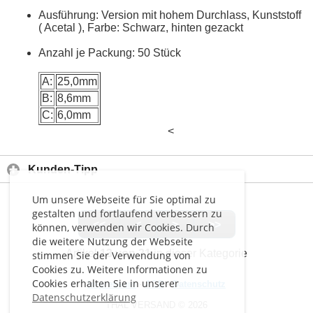
Ausführung: Version mit hohem Durchlass, Kunststoff
( Acetal ), Farbe: Schwarz, hinten gezackt
Anzahl je Packung: 50 Stück
A:
25,0mm
B:
8,6mm
C:
6,0mm
<
Kunden-Tipp
Um unsere Webseite für Sie optimal zu
gestalten und fortlaufend verbessern zu
<<
<
>
>>
können, verwenden wir Cookies. Durch
die weitere Nutzung der Webseite
Artikel
13 von 21
in dieser Kategorie
stimmen Sie der Verwendung von
Cookies zu. Weitere Informationen zu
Cookies erhalten Sie in unserer
Impressum
-
AGB
-
Datenschutz
Datenschutzerklärung
THAL VERSAND © 2026