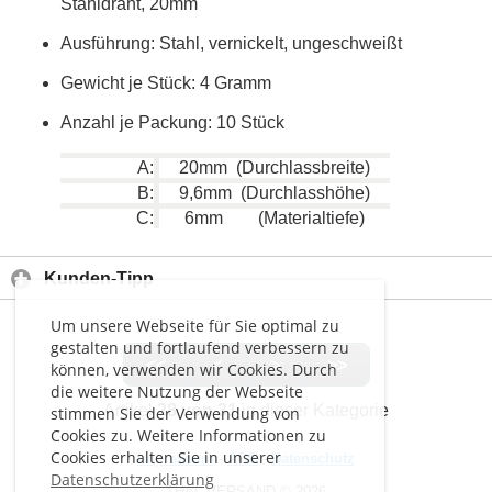
Stahldraht, 20mm
Ausführung: Stahl, vernickelt, ungeschweißt
Gewicht je Stück: 4 Gramm
Anzahl je Packung: 10 Stück
A:
20mm (Durchlassbreite)
B:
9,6mm (Durchlasshöhe)
C:
6mm (Materialtiefe)
Kunden-Tipp
Um unsere Webseite für Sie optimal zu
gestalten und fortlaufend verbessern zu
<<
<
>
>>
können, verwenden wir Cookies. Durch
die weitere Nutzung der Webseite
Artikel
28 von 31
in dieser Kategorie
stimmen Sie der Verwendung von
Cookies zu. Weitere Informationen zu
Cookies erhalten Sie in unserer
Impressum
-
AGB
-
Datenschutz
Datenschutzerklärung
THAL VERSAND © 2026