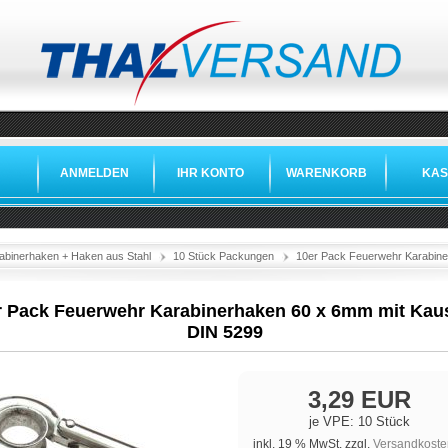
ANMELDEN
IHR KONTO
WARENKORB
KAS
abinerhaken + Haken aus Stahl
10 Stück Packungen
10er Pack Feuerwehr Karabin
r Pack Feuerwehr Karabinerhaken 60 x 6mm mit Kau
DIN 5299
3,29 EUR
je VPE: 10 Stück
inkl. 19 % MwSt. zzgl.
Versandkoste