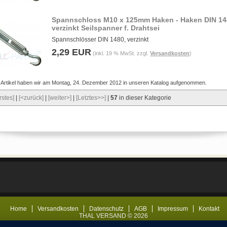
Spannschloss M10 x 125mm Haken - Haken DIN 14
verzinkt Seilspanner f. Drahtsei
Spannschlösser DIN 1480, verzinkt
2,29 EUR
(inkl. 19 % MwSt. zzgl.
Versandkosten
)
 Artikel haben wir am Montag, 24. Dezember 2012 in unseren Katalog aufgenommen.
rstes]
|
[<zurück]
|
[weiter>]
|
[Letztes>>]
|
57
in dieser Kategorie
Home
Versandkosten
Datenschutz
AGB
Impressum
Kontakt
THAL VERSAND © 2026