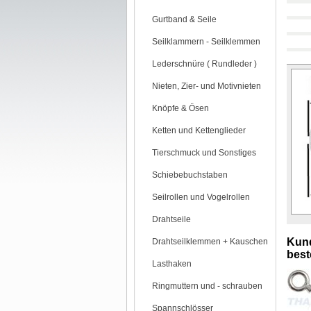
Gurtband & Seile
Seilklammern - Seilklemmen
Lederschnüre ( Rundleder )
Nieten, Zier- und Motivnieten
Knöpfe & Ösen
Ketten und Kettenglieder
Tierschmuck und Sonstiges
Schiebebuchstaben
Seilrollen und Vogelrollen
Drahtseile
Kund
Drahtseilklemmen + Kauschen
beste
Lasthaken
Ringmuttern und - schrauben
Spannschlösser