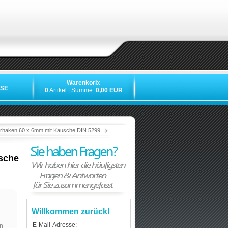
Warenkorb:
SE
0
Artikel | Summe:
0,00 EUR
»
»
»
»
erhaken 60 x 6mm mit Kausche DIN 5299
sche
Willkommen zurück!
E-Mail-Adresse:
n