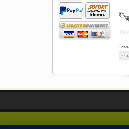
Diesen
[<<E