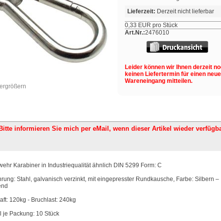
Lieferzeit:
Derzeit nicht lieferbar
0,33 EUR pro Stück
Art.Nr.:
2476010
Leider können wir Ihnen derzeit n
keinen Liefertermin für einen neu
Wareneingang mitteilen.
vergrößern
Bitte informieren Sie mich per eMail,
wenn dieser Artikel wieder verfügba
ehr Karabiner in Industriequalität ähnlich DIN 5299 Form: C
rung: Stahl, galvanisch verzinkt, mit eingepresster Rundkausche, Farbe: Silbern –
end
aft: 120kg - Bruchlast: 240kg
 je Packung: 10 Stück