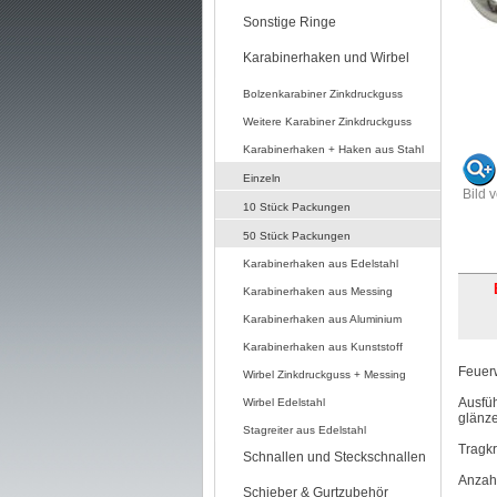
Sonstige Ringe
Karabinerhaken und Wirbel
Bolzenkarabiner Zinkdruckguss
Weitere Karabiner Zinkdruckguss
Karabinerhaken + Haken aus Stahl
Einzeln
Bild 
10 Stück Packungen
50 Stück Packungen
Karabinerhaken aus Edelstahl
Karabinerhaken aus Messing
Karabinerhaken aus Aluminium
Karabinerhaken aus Kunststoff
Feuerw
Wirbel Zinkdruckguss + Messing
Ausfüh
Wirbel Edelstahl
glänz
Stagreiter aus Edelstahl
Tragkr
Schnallen und Steckschnallen
Anzahl
Schieber & Gurtzubehör