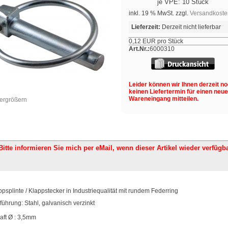
je VPE: 10 Stück
inkl. 19 % MwSt. zzgl.
Versandkoste
Lieferzeit:
Derzeit nicht lieferbar
0,12 EUR pro Stück
Art.Nr.:
6000310
Leider können wir Ihnen derzeit n
keinen Liefertermin für einen neu
Wareneingang mitteilen.
vergrößern
Bitte informieren Sie mich per eMail,
wenn dieser Artikel wieder verfügba
ppsplinte / Klappstecker in Industriequalität mit rundem Federring
führung: Stahl, galvanisch verzinkt
aft
Ø
: 3,5mm