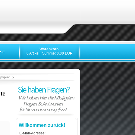
Warenkorb:
SE
0
Artikel | Summe:
0,00 EUR
»
»
»
psplint
nte
Willkommen zurück!
E-Mail-Adresse: