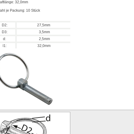
aftlänge: 32,0mm
ahl je Packung: 10 Stück
D2:
27,5mm
D3:
3,5mm
d:
2,5mm
l1:
32,0mm