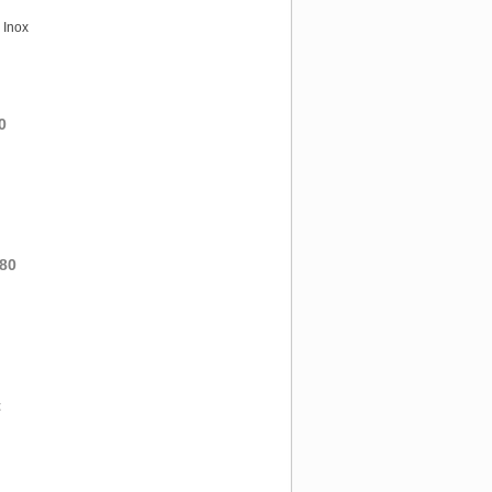
 Inox
0
80
t