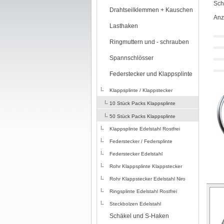
Sch
Drahtseilklemmen + Kauschen
Anz
Lasthaken
Ringmuttern und - schrauben
Spannschlösser
Federstecker und Klappsplinte
Klappsplinte / Klappstecker
10 Stück Packs Klappsplinte
50 Stück Packs Klappsplinte
Klappsplinte Edelstahl Rostfrei
Federstecker / Federsplinte
Federstecker Edelstahl
Rohr Klappsplinte Klappstecker
Rohr Klappstecker Edelstahl Niro
Ringsplinte Edelstahl Rostfrei
Steckbolzen Edelstahl
Schäkel und S-Haken