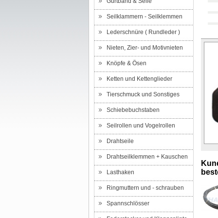
Gurtband & Seile
Seilklammern - Seilklemmen
Lederschnüre ( Rundleder )
Nieten, Zier- und Motivnieten
Knöpfe & Ösen
Ketten und Kettenglieder
Tierschmuck und Sonstiges
Schiebebuchstaben
Seilrollen und Vogelrollen
Drahtseile
Drahtseilklemmen + Kauschen
Kund
beste
Lasthaken
Ringmuttern und - schrauben
Spannschlösser