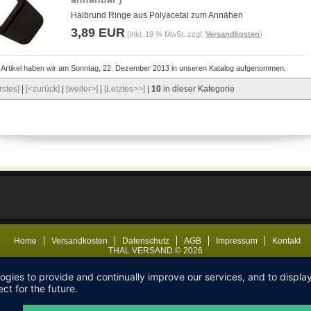
Halbrund Ringe aus Polyacetal zum Annähen
3,89 EUR
(inkl. 19 % MwSt. zzgl.
Versandkosten
)
 Artikel haben wir am Sonntag, 22. Dezember 2013 in unseren Katalog aufgenommen.
rstes]
|
[<zurück]
|
[weiter>]
|
[Letztes>>]
|
10
in dieser Kategorie
Home
Versandkosten
Datenschutz
AGB
Impressum
Kontakt
THAL VERSAND © 2026
logies to provide and continually improve our services, and to displ
ct for the future.