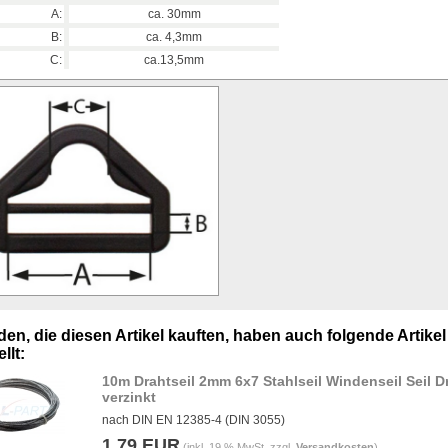
A:
ca. 30mm
B:
ca. 4,3mm
C:
ca.13,5mm
en, die diesen Artikel kauften, haben auch folgende Artikel
llt:
10m Drahtseil 2mm 6x7 Stahlseil Windenseil Seil D
verzinkt
nach DIN EN 12385-4 (DIN 3055)
1,79 EUR
(inkl. 19 % MwSt. zzgl.
Versandkosten
)