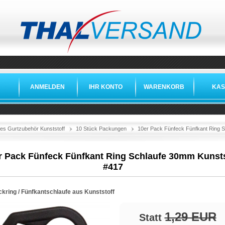
ANMELDEN
IHR KONTO
WARENKORB
KAS
es Gurtzubehör Kunststoff
10 Stück Packungen
10er Pack Fünfeck Fünfkant Ring S
r Pack Fünfeck Fünfkant Ring Schlaufe 30mm Kunsts
#417
ckring / Fünfkantschlaufe aus Kunststoff
1,29 EUR
Statt