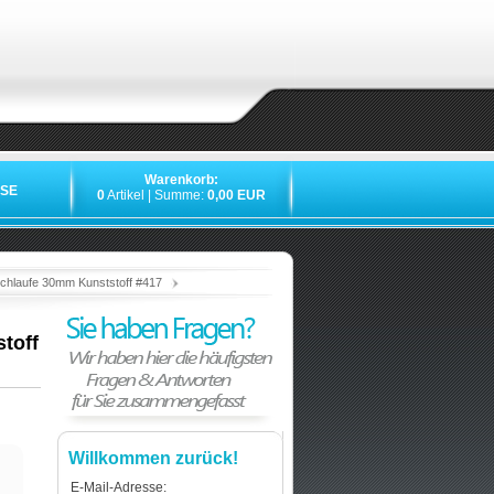
Warenkorb:
SE
0
Artikel | Summe:
0,00 EUR
»
»
»
»
chlaufe 30mm Kunststoff #417
toff
Willkommen zurück!
E-Mail-Adresse: