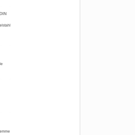
 DIN
elstahl
le
Klemme