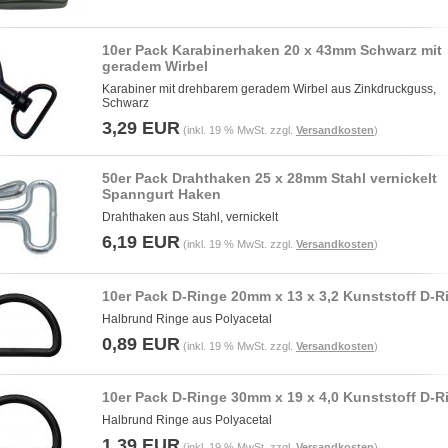
10er Pack Karabinerhaken 20 x 43mm Schwarz mit
geradem Wirbel
Karabiner mit drehbarem geradem Wirbel aus Zinkdruckguss,
Schwarz
3,29 EUR
(inkl. 19 % MwSt. zzgl.
Versandkosten
)
50er Pack Drahthaken 25 x 28mm Stahl vernickelt
Spanngurt Haken
Drahthaken aus Stahl, vernickelt
6,19 EUR
(inkl. 19 % MwSt. zzgl.
Versandkosten
)
10er Pack D-Ringe 20mm x 13 x 3,2 Kunststoff D-R
Halbrund Ringe aus Polyacetal
0,89 EUR
(inkl. 19 % MwSt. zzgl.
Versandkosten
)
10er Pack D-Ringe 30mm x 19 x 4,0 Kunststoff D-R
Halbrund Ringe aus Polyacetal
1,39 EUR
(inkl. 19 % MwSt. zzgl.
Versandkosten
)