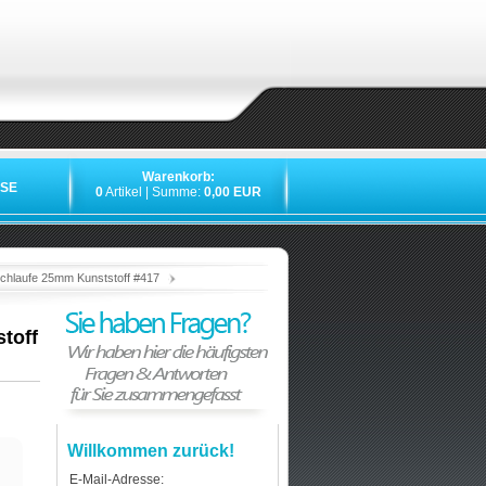
Warenkorb:
SE
0
Artikel | Summe:
0,00 EUR
»
»
»
»
chlaufe 25mm Kunststoff #417
toff
Willkommen zurück!
E-Mail-Adresse: