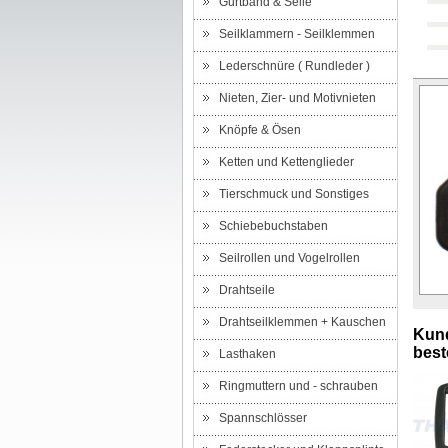
Gurtband & Seile
Seilklammern - Seilklemmen
Lederschnüre ( Rundleder )
Nieten, Zier- und Motivnieten
Knöpfe & Ösen
Ketten und Kettenglieder
Tierschmuck und Sonstiges
Schiebebuchstaben
Seilrollen und Vogelrollen
Drahtseile
Drahtseilklemmen + Kauschen
Kund
beste
Lasthaken
Ringmuttern und - schrauben
Spannschlösser