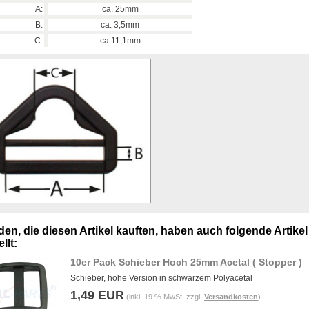
A:
ca. 25mm
B:
ca. 3,5mm
C:
ca.11,1mm
en, die diesen Artikel kauften, haben auch folgende Artikel
llt:
10er Pack Schieber Hoch 25mm Acetal ( Stopper )
Schieber, hohe Version in schwarzem Polyacetal
1,49 EUR
(inkl. 19 % MwSt. zzgl.
Versandkosten
)