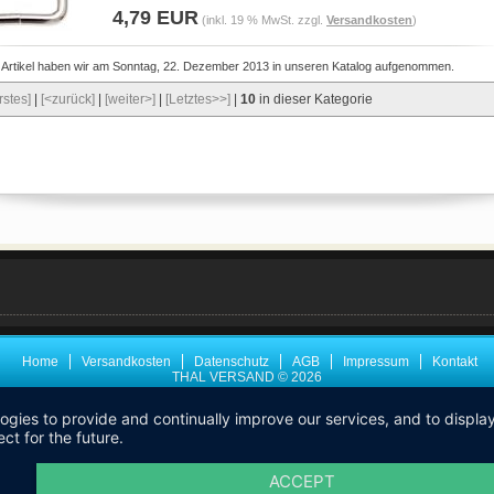
4,79 EUR
(inkl. 19 % MwSt. zzgl.
Versandkosten
)
 Artikel haben wir am Sonntag, 22. Dezember 2013 in unseren Katalog aufgenommen.
rstes]
|
[<zurück]
|
[weiter>]
|
[Letztes>>]
|
10
in dieser Kategorie
Home
Versandkosten
Datenschutz
AGB
Impressum
Kontakt
THAL VERSAND © 2026
logies to provide and continually improve our services, and to displ
ct for the future.
ACCEPT