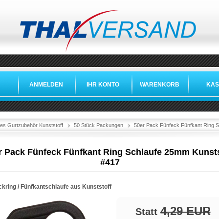
ANMELDEN
IHR KONTO
WARENKORB
KAS
es Gurtzubehör Kunststoff
50 Stück Packungen
50er Pack Fünfeck Fünfkant Ring S
r Pack Fünfeck Fünfkant Ring Schlaufe 25mm Kunsts
#417
ckring / Fünfkantschlaufe aus Kunststoff
4,29 EUR
Statt