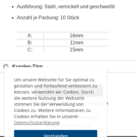
Ausführung: Stahl, vernickelt und geschweißt
Anzahl je Packung: 10 Stück
A:
16mm
B:
11mm
C:
15mm
Kunden-Tipp
Um unsere Webseite für Sie optimal zu
gestalten und fortlaufend verbessern zu
<<
<
>
>>
können, verwenden wir Cookies. Durch
die weitere Nutzung der Webseite
Artikel
30 von 75
in dieser Kategorie
stimmen Sie der Verwendung von
Cookies zu. Weitere Informationen zu
Cookies erhalten Sie in unserer
Impressum
-
AGB
-
Datenschutz
Datenschutzerklärung
THAL VERSAND © 2026
Alle Preise inkl. MwSt. zzgl. Versand
Verstanden