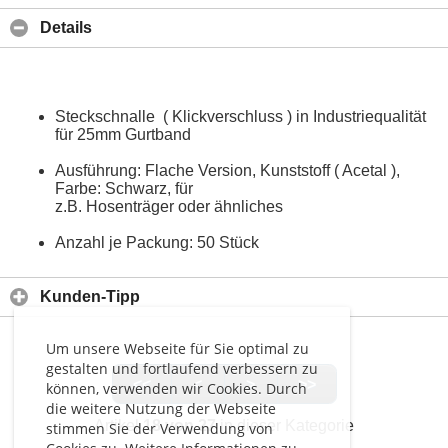
Details
Steckschnalle ( Klickverschluss ) in Industriequalität
für 25mm Gurtband
Ausführung: Flache Version, Kunststoff ( Acetal ),
Farbe: Schwarz, für
z.B. Hosenträger oder ähnliches
Anzahl je Packung: 50 Stück
Kunden-Tipp
Um unsere Webseite für Sie optimal zu
gestalten und fortlaufend verbessern zu
<<
<
>
>>
können, verwenden wir Cookies. Durch
die weitere Nutzung der Webseite
Artikel
18 von 27
in dieser Kategorie
stimmen Sie der Verwendung von