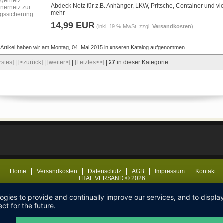
Abdeck Netz für z.B. Anhänger, LKW, Pritsche, Container und vi
mehr
14,99 EUR
(inkl. 19 % MwSt. zzgl.
Versandkosten
)
 Artikel haben wir am Montag, 04. Mai 2015 in unseren Katalog aufgenommen.
rstes]
|
[<zurück]
|
[weiter>]
|
[Letztes>>]
|
27
in dieser Kategorie
Home
Versandkosten
Datenschutz
AGB
Impressum
Kontakt
THAL VERSAND © 2026
logies to provide and continually improve our services, and to displ
ct for the future.