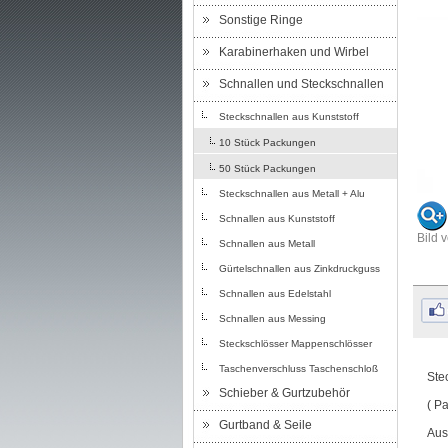
Sonstige Ringe
Karabinerhaken und Wirbel
Schnallen und Steckschnallen
Steckschnallen aus Kunststoff
10 Stück Packungen
50 Stück Packungen
Steckschnallen aus Metall + Alu
Schnallen aus Kunststoff
Bild 
Schnallen aus Metall
Gürtelschnallen aus Zinkdruckguss
Schnallen aus Edelstahl
Schnallen aus Messing
Steckschlösser Mappenschlösser
Taschenverschluss Taschenschloß
Ste
Schieber & Gurtzubehör
( P
Gurtband & Seile
Aus