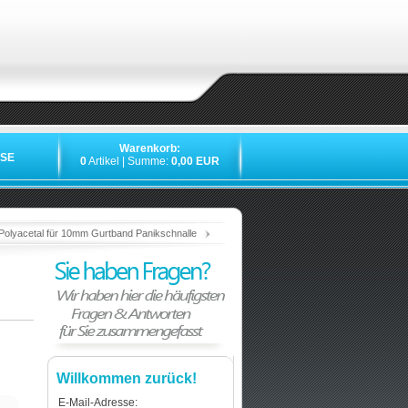
Warenkorb:
SE
0
Artikel | Summe:
0,00 EUR
»
»
»
»
Polyacetal für 10mm Gurtband Panikschnalle
Willkommen zurück!
E-Mail-Adresse: