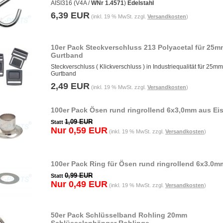
AISI316 (V4A /
WNr 1.4571
)
Edelstahl
6,39 EUR
(inkl. 19 % MwSt. zzgl.
Versandkosten
)
10er Pack Steckverschluss 213 Polyacetal für 25m
Gurtband
Steckverschluss ( Klickverschluss ) in Industriequalität für 25mm
Gurtband
2,49 EUR
(inkl. 19 % MwSt. zzgl.
Versandkosten
)
100er Pack Ösen rund ringrollend 6x3,0mm aus Ei
1,09 EUR
Statt
Nur 0,59 EUR
(inkl. 19 % MwSt. zzgl.
Versandkosten
)
100er Pack Ring für Ösen rund ringrollend 6x3.0m
0,99 EUR
Statt
Nur 0,49 EUR
(inkl. 19 % MwSt. zzgl.
Versandkosten
)
50er Pack Schlüsselband Rohling 20mm