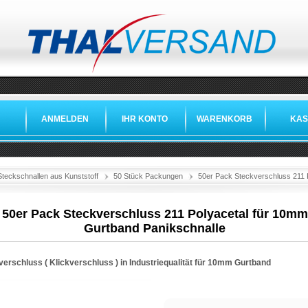
ANMELDEN
IHR KONTO
WARENKORB
KAS
Steckschnallen aus Kunststoff
50 Stück Packungen
50er Pack Steckverschluss 211 
50er Pack Steckverschluss 211 Polyacetal für 10mm
Gurtband Panikschnalle
erschluss ( Klickverschluss ) in Industriequalität für 10mm Gurtband