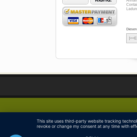
Diesen
[<<E
This site uses third-party website tracking techno
revoke or change my consent at any time with effe