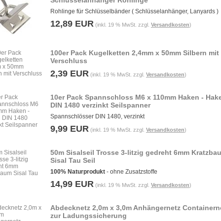
Schlüsselanhänger Rohlinge
Rohlinge für Schlüsselbänder ( Schlüsselanhänger, Lanyards )
12,89 EUR
(inkl. 19 % MwSt. zzgl.
Versandkosten
)
100er Pack Kugelketten 2,4mm x 50mm Silbern mit
Verschluss
2,39 EUR
(inkl. 19 % MwSt. zzgl.
Versandkosten
)
10er Pack Spannschloss M6 x 110mm Haken - Hak
DIN 1480 verzinkt Seilspanner
Spannschlösser DIN 1480, verzinkt
9,99 EUR
(inkl. 19 % MwSt. zzgl.
Versandkosten
)
50m Sisalseil Trosse 3-litzig gedreht 6mm Kratzba
Sisal Tau Seil
100% Naturprodukt
- ohne Zusatzstoffe
14,99 EUR
(inkl. 19 % MwSt. zzgl.
Versandkosten
)
Abdecknetz 2,0m x 3,0m Anhängernetz Containern
zur Ladungssicherung