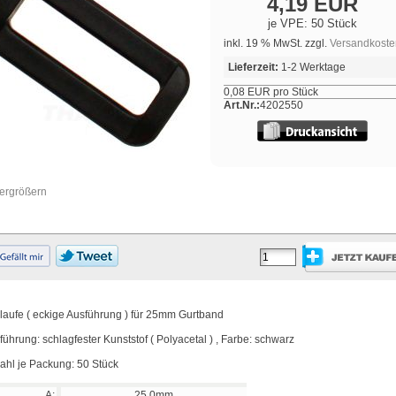
4,19 EUR
je VPE: 50 Stück
inkl. 19 % MwSt. zzgl.
Versandkoste
Lieferzeit:
1-2 Werktage
0,08 EUR pro Stück
Art.Nr.:
4202550
vergrößern
laufe ( eckige Ausführung ) für 25mm Gurtband
führung: schlagfester Kunststof ( Polyacetal ) , Farbe: schwarz
ahl je Packung: 50 Stück
A:
25,0mm