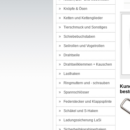
Knöpfe & Ösen
Ketten und Kettenglieder
Tierschmuck und Sonstiges
Schiebebuchstaben
Seilrollen und Vogelrollen
Drahtseile
Drahtseilklemmen + Kauschen
Lasthaken
Ringmuttern und - schrauben
Kund
beste
Spannschlösser
Federstecker und Klappsplinte
Schäkel und S-Haken
Ladungssicherung LaSi
Sicherheitskarabinerhaken