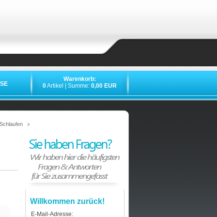
Warenkorb:
SE
0
Artikel | Summe:
0,00 EUR
»
»
»
»
Schlaufen
Willkommen zurück!
E-Mail-Adresse: