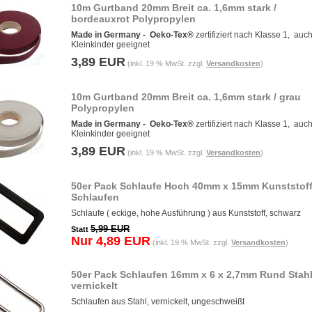
10m Gurtband 20mm Breit ca. 1,6mm stark /
bordeauxrot Polypropylen
Made in Germany -
Oeko-Tex®
zertifiziert nach Klasse 1, auch
Kleinkinder geeignet
3,89 EUR
(inkl. 19 % MwSt. zzgl.
Versandkosten
)
10m Gurtband 20mm Breit ca. 1,6mm stark / grau
Polypropylen
Made in Germany -
Oeko-Tex®
zertifiziert nach Klasse 1, auch
Kleinkinder geeignet
3,89 EUR
(inkl. 19 % MwSt. zzgl.
Versandkosten
)
50er Pack Schlaufe Hoch 40mm x 15mm Kunststof
Schlaufen
Schlaufe ( eckige, hohe Ausführung ) aus Kunststoff, schwarz
5,99 EUR
Statt
Nur 4,89 EUR
(inkl. 19 % MwSt. zzgl.
Versandkosten
)
50er Pack Schlaufen 16mm x 6 x 2,7mm Rund Stahl
vernickelt
Schlaufen aus Stahl, vernickelt, ungeschweißt