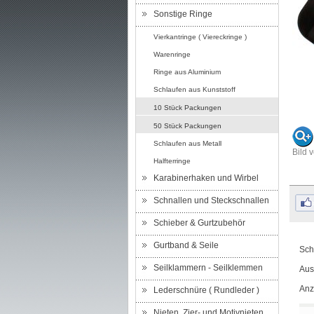
Sonstige Ringe
Vierkantringe ( Viereckringe )
Warenringe
Ringe aus Aluminium
Schlaufen aus Kunststoff
10 Stück Packungen
50 Stück Packungen
Schlaufen aus Metall
Bild 
Halfterringe
Karabinerhaken und Wirbel
Schnallen und Steckschnallen
Schieber & Gurtzubehör
Gurtband & Seile
Sch
Seilklammern - Seilklemmen
Aus
Anz
Lederschnüre ( Rundleder )
Nieten, Zier- und Motivnieten