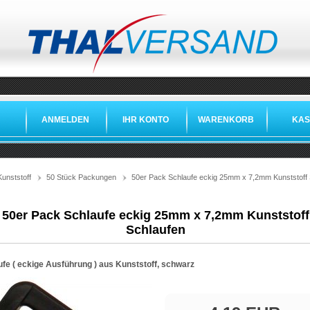
ANMELDEN
IHR KONTO
WARENKORB
KAS
unststoff
50 Stück Packungen
50er Pack Schlaufe eckig 25mm x 7,2mm Kunststoff 
50er Pack Schlaufe eckig 25mm x 7,2mm Kunststoff
Schlaufen
ufe ( eckige Ausführung ) aus Kunststoff, schwarz