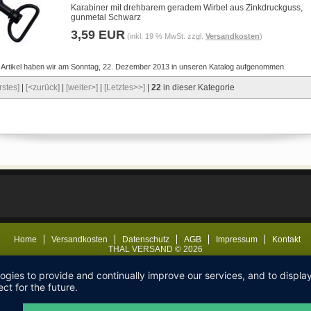
Karabiner mit drehbarem geradem Wirbel aus Zinkdruckguss,
gunmetal Schwarz
3,59 EUR
(inkl. 19 % MwSt. zzgl.
Versandkosten
)
 Artikel haben wir am Sonntag, 22. Dezember 2013 in unseren Katalog aufgenommen.
rstes]
|
[<zurück]
|
[weiter>]
|
[Letztes>>]
|
22
in dieser Kategorie
Home
Versandkosten
Datenschutz
AGB
Impressum
Kontakt
THAL VERSAND © 2026
logies to provide and continually improve our services, and to displ
ct for the future.