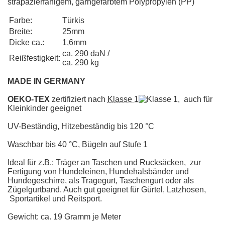
strapazierfähigem, garngefärbtem Polypropylen (PP)
Farbe:
Türkis
Breite:
25mm
Dicke ca.:
1,6mm
ca. 290 daN /
Reißfestigkeit:
ca. 290 kg
MADE IN GERMANY
OEKO-TEX
zertifiziert nach
Klasse 1
, auch für
Kleinkinder geeignet
UV-Beständig, Hitzebeständig bis 120 °C
Waschbar bis 40 °C, Bügeln auf Stufe 1
Ideal für z.B.: Träger an Taschen und Rucksäcken, zur
Fertigung von Hundeleinen, Hundehalsbänder und
Hundegeschirre, als Tragegurt, Taschengurt oder als
Zügelgurtband. Auch gut geeignet für Gürtel, Latzhosen,
Sportartikel und Reitsport.
Gewicht: ca. 19 Gramm je Meter