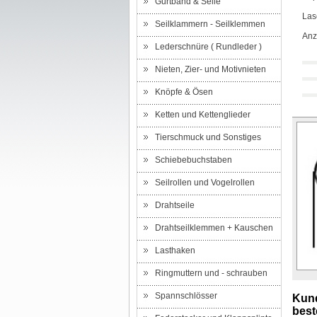
Gurtband & Seile
Las
Seilklammern - Seilklemmen
Anz
Lederschnüre ( Rundleder )
Nieten, Zier- und Motivnieten
Knöpfe & Ösen
Ketten und Kettenglieder
Tierschmuck und Sonstiges
Schiebebuchstaben
Seilrollen und Vogelrollen
Drahtseile
Drahtseilklemmen + Kauschen
Lasthaken
Ringmuttern und - schrauben
Spannschlösser
Kund
beste