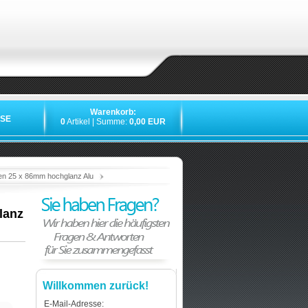
Warenkorb:
SE
0
Artikel | Summe:
0,00 EUR
»
»
»
»
en 25 x 86mm hochglanz Alu
lanz
Willkommen zurück!
E-Mail-Adresse: