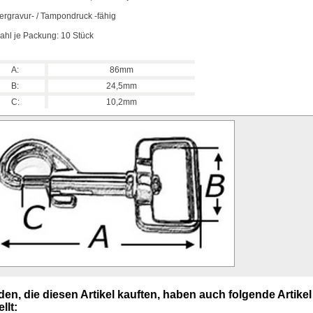
ergravur- / Tampondruck -fähig
ahl je Packung: 10 Stück
A:
86mm
B:
24,5mm
C:
10,2mm
en, die diesen Artikel kauften, haben auch folgende Artikel
llt: