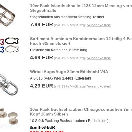
10er Pack Islandschnalle #123 12mm Messing vern
Stegschnalle
Stegschnallen aus massivem Messing, rostfrei
7,99 EUR
(inkl. 19 % MwSt. zzgl.
Versandkosten
)
Sortiment Aluminium Karabinerhaken 12 teilig 4 F
Fisch 62mm eloxiert
Eloxierte Alu Karabiner, 62mm lang
4,69 EUR
(inkl. 19 % MwSt. zzgl.
Versandkosten
)
Wirbel Auge/Auge 84mm Edelstahl V4A
AISI316 (V4A /
WNr 1.4401
)
Edelstahl
4,29 EUR
(inkl. 19 % MwSt. zzgl.
Versandkosten
)
10er Pack Buchschrauben Chicagoschrauben 7m
Kopf 10mm Silbern
10 Stück Packung Buchschrauben ( Buchnieten )
1,58 EUR
Statt