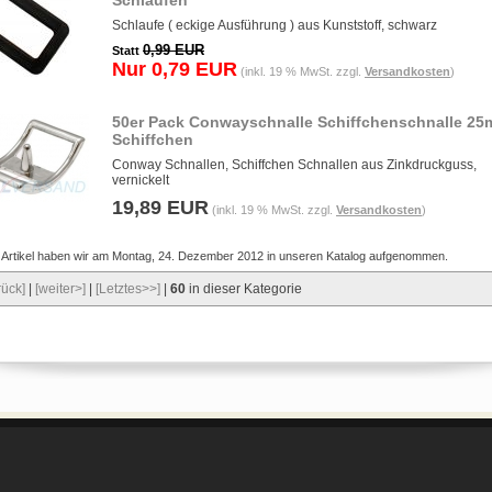
Schlaufen
Schlaufe ( eckige Ausführung ) aus Kunststoff, schwarz
0,99 EUR
Statt
Nur 0,79 EUR
(inkl. 19 % MwSt. zzgl.
Versandkosten
)
50er Pack Conwayschnalle Schiffchenschnalle 2
Schiffchen
Conway Schnallen, Schiffchen Schnallen aus Zinkdruckguss,
vernickelt
19,89 EUR
(inkl. 19 % MwSt. zzgl.
Versandkosten
)
 Artikel haben wir am Montag, 24. Dezember 2012 in unseren Katalog aufgenommen.
rück]
|
[weiter>]
|
[Letztes>>]
|
60
in dieser Kategorie