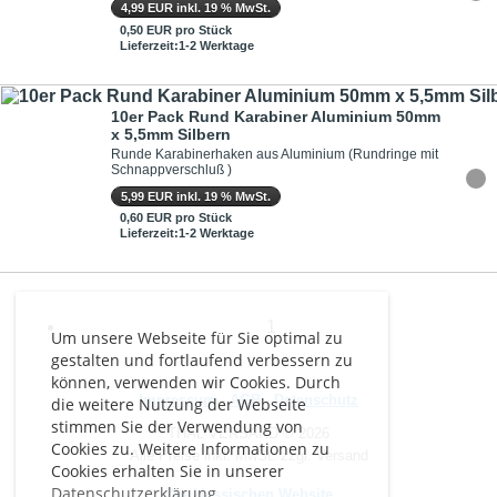
4,99 EUR inkl. 19 % MwSt.
0,50 EUR pro Stück
Lieferzeit:1-2 Werktage
10er Pack Rund Karabiner Aluminium 50mm
x 5,5mm Silbern
Runde Karabinerhaken aus Aluminium (Rundringe mit
Schnappverschluß )
5,99 EUR inkl. 19 % MwSt.
0,60 EUR pro Stück
Lieferzeit:1-2 Werktage
1
Um unsere Webseite für Sie optimal zu
gestalten und fortlaufend verbessern zu
können, verwenden wir Cookies. Durch
Impressum
-
AGB
-
Datenschutz
die weitere Nutzung der Webseite
stimmen Sie der Verwendung von
THAL VERSAND © 2026
Cookies zu. Weitere Informationen zu
Alle Preise inkl. MwSt. zzgl. Versand
Cookies erhalten Sie in unserer
Datenschutzerklärung
Zur klassischen Website