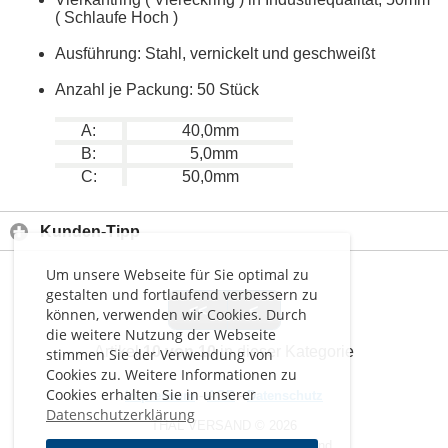
( Schlaufe Hoch )
Ausführung: Stahl, vernickelt und geschweißt
Anzahl je Packung: 50 Stück
A:
40,0mm
B:
5,0mm
C:
50,0mm
Kunden-Tipp
Um unsere Webseite für Sie optimal zu
gestalten und fortlaufend verbessern zu
<<
<
können, verwenden wir Cookies. Durch
die weitere Nutzung der Webseite
Artikel
10 von 10
in dieser Kategorie
stimmen Sie der Verwendung von
Cookies zu. Weitere Informationen zu
Cookies erhalten Sie in unserer
Impressum
-
AGB
-
Datenschutz
Datenschutzerklärung
THAL VERSAND © 2026
Alle Preise inkl. MwSt. zzgl. Versand