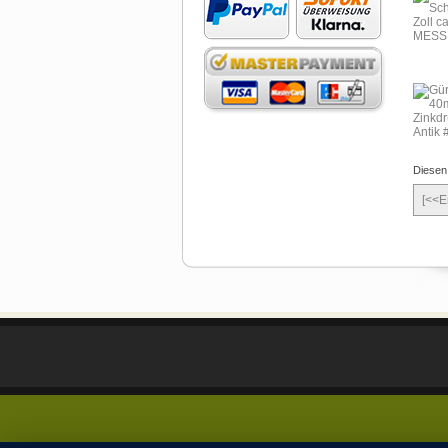
Diesen
[<<E