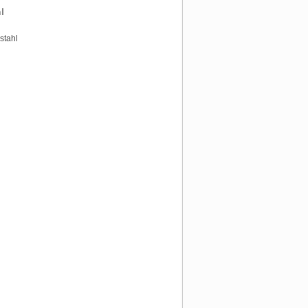
l
stahl