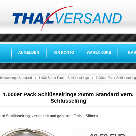
ANMELDEN
IHR KONTO
WARENKORB
KAS
hlüsselringe Standard
1.000 Stück Packs Schlüsselringe
1.000er Pack Schlüsselrin
1.000er Pack Schlüsselringe 26mm Standard vern.
Schlüsselring
rd Schlüsselring, vernickelt und gehärtet, Farbe: Silbern