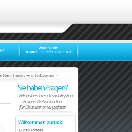
Warenkorb:
SE
0
Artikel | Summe:
0,00 EUR
»
»
»
»
ge 26mm Standard vern. Schlüsselring
Willkommen zurück!
E-Mail-Adresse: