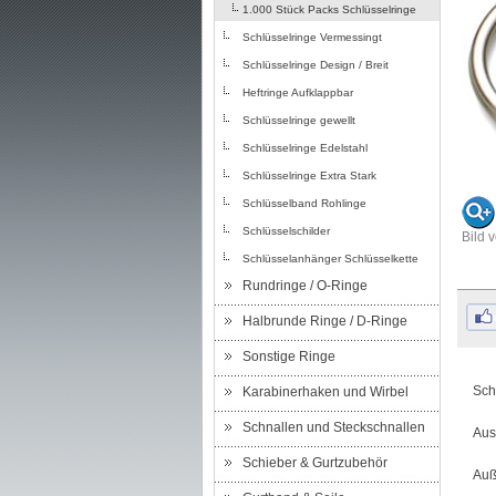
1.000 Stück Packs Schlüsselringe
Schlüsselringe Vermessingt
Schlüsselringe Design / Breit
Heftringe Aufklappbar
Schlüsselringe gewellt
Schlüsselringe Edelstahl
Schlüsselringe Extra Stark
Schlüsselband Rohlinge
Schlüsselschilder
Bild 
Schlüsselanhänger Schlüsselkette
Rundringe / O-Ringe
Halbrunde Ringe / D-Ringe
Sonstige Ringe
Sch
Karabinerhaken und Wirbel
Schnallen und Steckschnallen
Aus
Schieber & Gurtzubehör
Auß