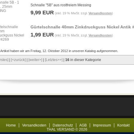
Schnalle "5B" aus rostfreiem Messing
9,99 EUR
(inkl. 19 % MwSt. zzgl.
Versandkosten
)
Gürtelschnalle 40mm Zinkdruckguss Nickel Antik 
1,99 EUR
(inkl. 19 % MwSt. zzgl.
Versandkosten
)
 Artikel haben wir am Freitag, 12. Oktober 2012 in unseren Katalog aufgenommen.
rstes]
|
[<zurück]
|
[weiter>]
|
[Letztes>>]
|
16
in dieser Kategorie
Home
Versandkosten
Datenschutz
AGB
Impressum
Kontakt
THAL VERSAND © 2026