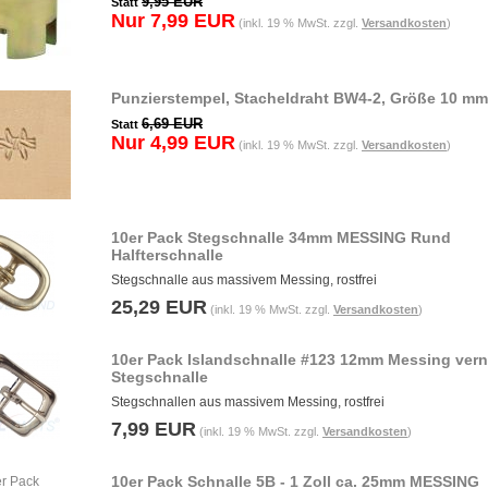
9,95 EUR
Statt
Nur 7,99 EUR
(inkl. 19 % MwSt. zzgl.
Versandkosten
)
Punzierstempel, Stacheldraht BW4-2, Größe 10 mm
6,69 EUR
Statt
Nur 4,99 EUR
(inkl. 19 % MwSt. zzgl.
Versandkosten
)
10er Pack Stegschnalle 34mm MESSING Rund
Halfterschnalle
Stegschnalle aus massivem Messing, rostfrei
25,29 EUR
(inkl. 19 % MwSt. zzgl.
Versandkosten
)
10er Pack Islandschnalle #123 12mm Messing vern
Stegschnalle
Stegschnallen aus massivem Messing, rostfrei
7,99 EUR
(inkl. 19 % MwSt. zzgl.
Versandkosten
)
10er Pack Schnalle 5B - 1 Zoll ca. 25mm MESSING