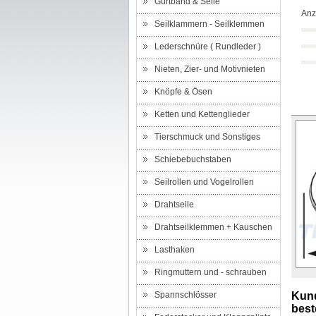
Gurtband & Seile
Anz
Seilklammern - Seilklemmen
Lederschnüre ( Rundleder )
Nieten, Zier- und Motivnieten
Knöpfe & Ösen
Ketten und Kettenglieder
Tierschmuck und Sonstiges
Schiebebuchstaben
Seilrollen und Vogelrollen
Drahtseile
Drahtseilklemmen + Kauschen
Lasthaken
Ringmuttern und - schrauben
Spannschlösser
Kund
beste