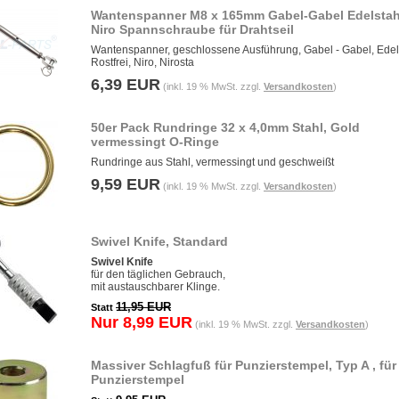
Wantenspanner M8 x 165mm Gabel-Gabel Edelstah
Niro Spannschraube für Drahtseil
Wantenspanner, geschlossene Ausführung, Gabel - Gabel, Edel
Rostfrei, Niro, Nirosta
6,39 EUR
(inkl. 19 % MwSt. zzgl.
Versandkosten
)
50er Pack Rundringe 32 x 4,0mm Stahl, Gold
vermessingt O-Ringe
Rundringe aus Stahl, vermessingt und geschweißt
9,59 EUR
(inkl. 19 % MwSt. zzgl.
Versandkosten
)
Swivel Knife, Standard
Swivel Knife
für den täglichen Gebrauch,
mit austauschbarer Klinge.
11,95 EUR
Statt
Nur 8,99 EUR
(inkl. 19 % MwSt. zzgl.
Versandkosten
)
Massiver Schlagfuß für Punzierstempel, Typ A , für
Punzierstempel