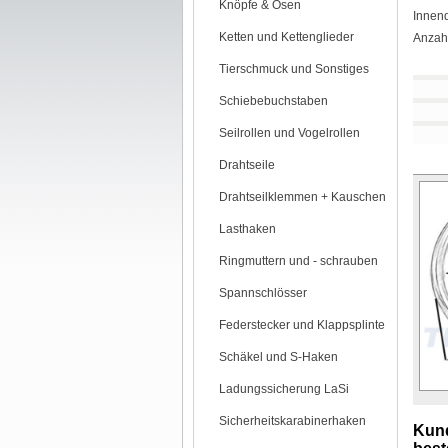
Knöpfe & Ösen
Innen
Ketten und Kettenglieder
Anzahl
Tierschmuck und Sonstiges
Schiebebuchstaben
Seilrollen und Vogelrollen
Drahtseile
Drahtseilklemmen + Kauschen
Lasthaken
Ringmuttern und - schrauben
Spannschlösser
Federstecker und Klappsplinte
Schäkel und S-Haken
Ladungssicherung LaSi
Sicherheitskarabinerhaken
Kund