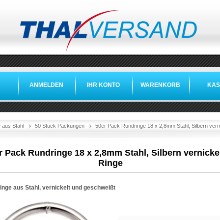
ANMELDEN
IHR KONTO
WARENKORB
KAS
 aus Stahl
50 Stück Packungen
50er Pack Rundringe 18 x 2,8mm Stahl, Silbern vern
r Pack Rundringe 18 x 2,8mm Stahl, Silbern vernickel
Ringe
inge aus Stahl, vernickelt und geschweißt