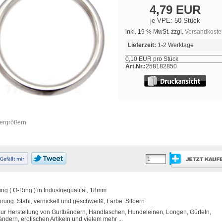
4,79 EUR
je VPE: 50 Stück
inkl. 19 % MwSt. zzgl.
Versandkoste
Lieferzeit:
1-2 Werktage
0,10 EUR pro Stück
Art.Nr.:
258182850
vergrößern
ng ( O-Ring ) in Industriequalität, 18mm
rung: Stahl, vernickelt und geschweißt, Farbe: Silbern
zur Herstellung von Gurtbändern, Handtaschen, Hundeleinen, Longen, Gürteln,
ndern, erotischen Artikeln und vielem mehr ...