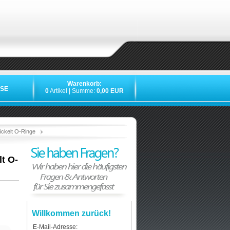
Warenkorb:
SE
0
Artikel | Summe:
0,00 EUR
»
»
»
»
ickelt O-Ringe
t O-
Willkommen zurück!
E-Mail-Adresse: