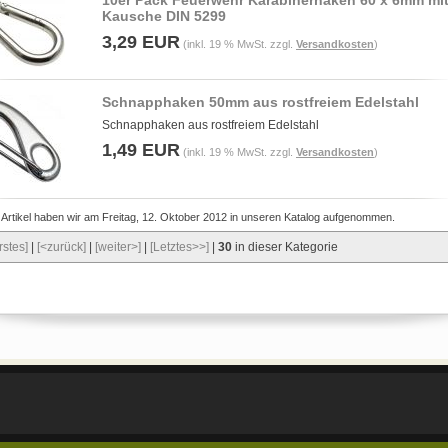
10er Pack Feuerwehr Karabinerhaken 60 x 6mm mi
Kausche DIN 5299
3,29 EUR
(inkl. 19 % MwSt. zzgl.
Versandkosten
)
Schnapphaken 50mm aus rostfreiem Edelstahl
Schnapphaken aus rostfreiem Edelstahl
1,49 EUR
(inkl. 19 % MwSt. zzgl.
Versandkosten
)
 Artikel haben wir am Freitag, 12. Oktober 2012 in unseren Katalog aufgenommen.
rstes]
|
[<zurück]
|
[weiter>]
|
[Letztes>>]
|
30
in dieser Kategorie