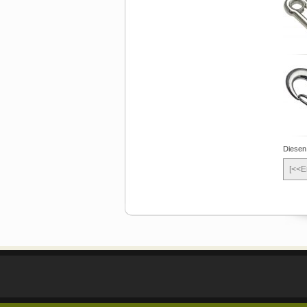
Diesen
[<<E