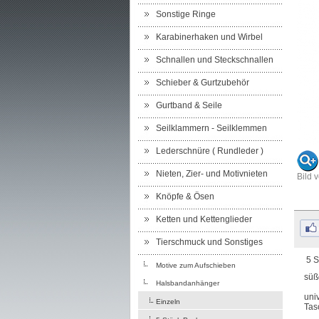
Sonstige Ringe
Karabinerhaken und Wirbel
Schnallen und Steckschnallen
Schieber & Gurtzubehör
Gurtband & Seile
Seilklammern - Seilklemmen
Lederschnüre ( Rundleder )
Nieten, Zier- und Motivnieten
Bild 
Knöpfe & Ösen
Ketten und Kettenglieder
Tierschmuck und Sonstiges
5 S
Motive zum Aufschieben
süß
Halsbandanhänger
uni
Einzeln
Tas