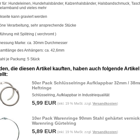
r für: Hundeleinen, Hundehalsbänder, Katzenhalsbänder, Halsbandschmuck, Tasc
telarmband und vieles mehr
kseite kann graviert werden
öne Verarbeitung, sehr ansprechende Stücke
führung mit Splitring ( verchromt )
essung Marke: ca. 30mm Durchmesser
amtlänge des Anhängers: ca. 42,6mm
ahl je Packung: 5 Stück
en, die diesen Artikel kauften, haben auch folgende Artikel
llt:
50er Pack Schlüsselringe Aufklappbar 32mm / 38m
Heftringe
Schlüsselring, Aufklappbar in Industriequalität
5,99 EUR
(inkl. 19 % MwSt. zzgl.
Versandkosten
)
10er Pack Warenringe 90mm Stahl gehärtet vernick
Warenring Gürtelring
5,89 EUR
(inkl. 19 % MwSt. zzgl.
Versandkosten
)