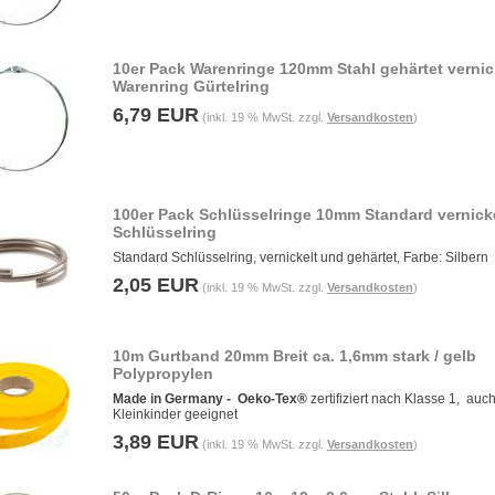
10er Pack Warenringe 120mm Stahl gehärtet vernic
Warenring Gürtelring
6,79 EUR
(inkl. 19 % MwSt. zzgl.
Versandkosten
)
100er Pack Schlüsselringe 10mm Standard vernick
Schlüsselring
Standard Schlüsselring, vernickelt und gehärtet, Farbe: Silbern
2,05 EUR
(inkl. 19 % MwSt. zzgl.
Versandkosten
)
10m Gurtband 20mm Breit ca. 1,6mm stark / gelb
Polypropylen
Made in Germany -
Oeko-Tex®
zertifiziert nach Klasse 1, auch
Kleinkinder geeignet
3,89 EUR
(inkl. 19 % MwSt. zzgl.
Versandkosten
)