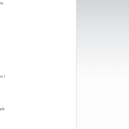
he,
m /
elt