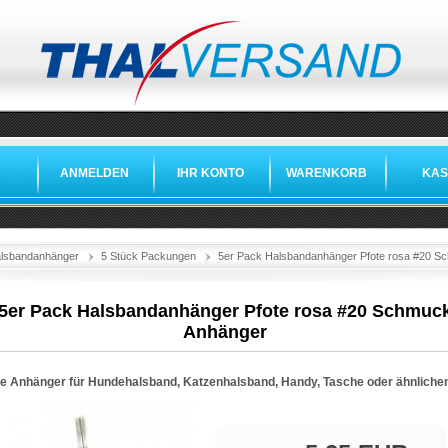
ANMELDEN
IHR KONTO
WARENKORB
KAS
lsbandanhänger
5 Stück Packungen
5er Pack Halsbandanhänger Pfote rosa #20 S
5er Pack Halsbandanhänger Pfote rosa #20 Schmuc
Anhänger
e Anhänger für Hundehalsband, Katzenhalsband, Handy, Tasche oder ähnlich