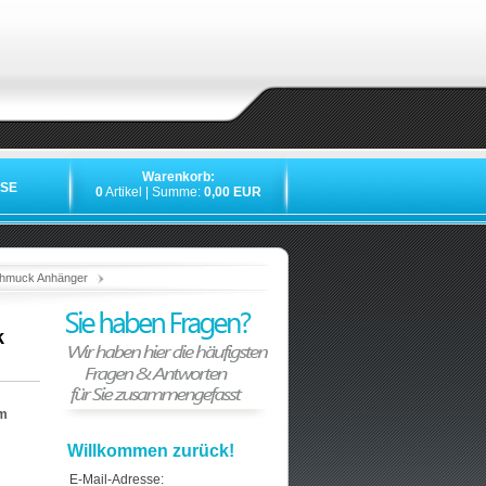
Warenkorb:
SE
0
Artikel | Summe:
0,00 EUR
»
»
»
»
chmuck Anhänger
k
em
Willkommen zurück!
E-Mail-Adresse: