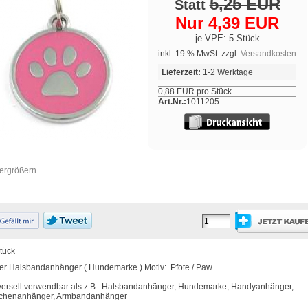
5,25 EUR
Statt
Nur 4,39 EUR
je VPE: 5 Stück
inkl. 19 % MwSt. zzgl.
Versandkosten
Lieferzeit:
1-2 Werktage
0,88 EUR pro Stück
Art.Nr.:
1011205
vergrößern
tück
er Halsbandanhänger ( Hundemarke ) Motiv: Pfote / Paw
versell verwendbar als z.B.: Halsbandanhänger, Hundemarke, Handyanhänger,
chenanhänger, Armbandanhänger