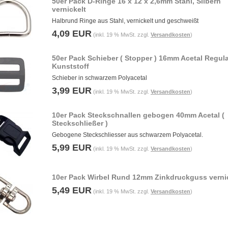
50er Pack D-Ringe 16 x 12 x 2,6mm Stahl, Silbern
vernickelt
Halbrund Ringe aus Stahl, vernickelt und geschweißt
4,09 EUR
(inkl. 19 % MwSt. zzgl.
Versandkosten
)
50er Pack Schieber ( Stopper ) 16mm Acetal Regula
Kunststoff
Schieber in schwarzem Polyacetal
3,99 EUR
(inkl. 19 % MwSt. zzgl.
Versandkosten
)
10er Pack Steckschnallen gebogen 40mm Acetal (
Steckschließer )
Gebogene Steckschliesser aus schwarzem Polyacetal.
5,99 EUR
(inkl. 19 % MwSt. zzgl.
Versandkosten
)
10er Pack Wirbel Rund 12mm Zinkdruckguss verni
5,49 EUR
(inkl. 19 % MwSt. zzgl.
Versandkosten
)