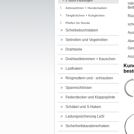
5 Stück Packungen
ode
Bet
Adressröhren + Hundemarken
Tierglöckchen + Kuhglocken
Rüc
Pfeifen für Hunde
sch
Schiebebuchstaben
Aus
Seilrollen und Vogelrollen
Abm
Ges
Drahtseile
Anz
Drahtseilklemmen + Kauschen
Kund
Lasthaken
beste
Ringmuttern und - schrauben
Spannschlösser
Federstecker und Klappsplinte
Schäkel und S-Haken
Ladungssicherung LaSi
Sicherheitskarabinerhaken