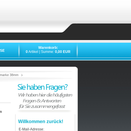
Warenkorb:
SE
0
Artikel | Summe:
0,00 EUR
»
»
»
»
demarke 38mm
em
Willkommen zurück!
E-Mail-Adresse: