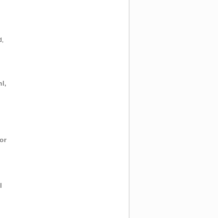
d,
l,
or
l