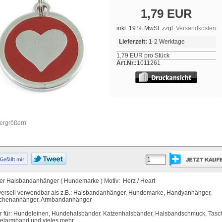
1,79 EUR
inkl. 19 % MwSt. zzgl.
Versandkosten
Lieferzeit:
1-2 Werktage
1,79 EUR pro Stück
Art.Nr.:
1011261
vergrößern
er Halsbandanhänger ( Hundemarke ) Motiv: Herz / Heart
versell verwendbar als z.B.: Halsbandanhänger, Hundemarke, Handyanhänger,
chenanhänger, Armbandanhänger
r für: Hundeleinen, Hundehalsbänder, Katzenhalsbänder, Halsbandschmuck, Tasc
telarmband und vieles mehr