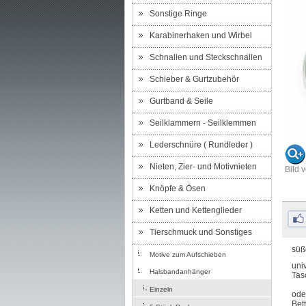
Sonstige Ringe
Karabinerhaken und Wirbel
Schnallen und Steckschnallen
Schieber & Gurtzubehör
Gurtband & Seile
Seilklammern - Seilklemmen
Lederschnüre ( Rundleder )
Nieten, Zier- und Motivnieten
Bild 
Knöpfe & Ösen
Ketten und Kettenglieder
Tierschmuck und Sonstiges
süß
Motive zum Aufschieben
uni
Halsbandanhänger
Tas
Einzeln
ode
Bet