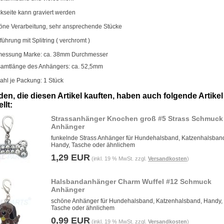
kseite kann graviert werden
öne Verarbeitung, sehr ansprechende Stücke
führung mit Splitring ( verchromt )
essung Marke: ca. 38mm Durchmesser
amtlänge des Anhängers: ca. 52,5mm
ahl je Packung: 1 Stück
en, die diesen Artikel kauften, haben auch folgende Artikel
llt:
Strassanhänger Knochen groß #5 Strass Schmuck
Anhänger
funkelnde Strass Anhänger für Hundehalsband, Katzenhalsban
Handy, Tasche oder ähnlichem
1,29 EUR
(inkl. 19 % MwSt. zzgl.
Versandkosten
)
Halsbandanhänger Charm Wuffel #12 Schmuck
Anhänger
schöne Anhänger für Hundehalsband, Katzenhalsband, Handy,
Tasche oder ähnlichem
0,99 EUR
(inkl. 19 % MwSt. zzgl.
Versandkosten
)