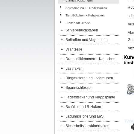
5 Stück Packungen
Rüc
Adressröhren + Hundemarken
Tierglöckchen + Kuhglocken
sch
Pfeifen für Hunde
Aus
Schiebebuchstaben
Abm
Seilrollen und Vogelrollen
Ges
Anz
Drahtseile
Kund
Drahtseilklemmen + Kauschen
beste
Lasthaken
Ringmuttern und - schrauben
Spannschlösser
Federstecker und Klappsplinte
Schäkel und S-Haken
Ladungssicherung LaSi
Sicherheitskarabinerhaken