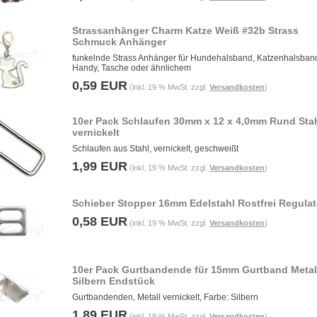
Strassanhänger Charm Katze Weiß #32b Strass
Schmuck Anhänger
funkelnde Strass Anhänger für Hundehalsband, Katzenhalsban
Handy, Tasche oder ähnlichem
0,59 EUR
(inkl. 19 % MwSt. zzgl.
Versandkosten
)
10er Pack Schlaufen 30mm x 12 x 4,0mm Rund Stah
vernickelt
Schlaufen aus Stahl, vernickelt, geschweißt
1,99 EUR
(inkl. 19 % MwSt. zzgl.
Versandkosten
)
Schieber Stopper 16mm Edelstahl Rostfrei Regulat
0,58 EUR
(inkl. 19 % MwSt. zzgl.
Versandkosten
)
10er Pack Gurtbandende für 15mm Gurtband Metal
Silbern Endstück
Gurtbandenden, Metall vernickelt, Farbe: Silbern
1,89 EUR
(inkl. 19 % MwSt. zzgl.
Versandkosten
)