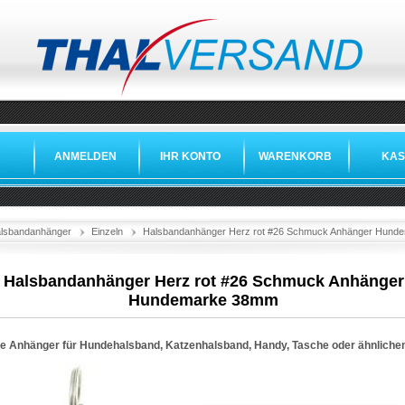
ANMELDEN
IHR KONTO
WARENKORB
KAS
lsbandanhänger
Einzeln
Halsbandanhänger Herz rot #26 Schmuck Anhänger Hun
Halsbandanhänger Herz rot #26 Schmuck Anhänger
Hundemarke 38mm
e Anhänger für Hundehalsband, Katzenhalsband, Handy, Tasche oder ähnlich