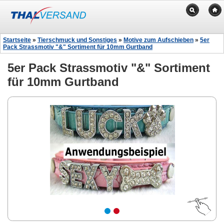
Startseite
»
Tierschmuck und Sonstiges
»
Motive zum Aufschieben
»
5er
Pack Strassmotiv "&" Sortiment für 10mm Gurtband
5er Pack Strassmotiv "&" Sortiment
für 10mm Gurtband