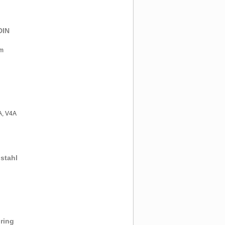
DIN
mm
VA, V4A
stahl
ring