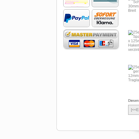
Diesen
[<<E