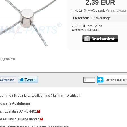
2,39 EUR
inkl. 19 % MwSt. zzgl.
Versandkoste
Lieferzeit:
1-2 Werktage
2,39 EUR pro Stück
Art.Nr.:
66842441
vergrößern
klemme ( Kreuz Drahtseilklemme ) für 4mm Drahtseil
lossene Ausführung
al: Edelstahl A4 -
1.4401
sser und
Säurebeständig