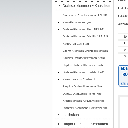
Liefer
Drahtseilklemmen + Kauschen
Die Kl
Aluminium Pressklemmen DIN 3093
Gewich
Pressklemmenzangen
Anzahl
Drahtseilklemmen ähnl. DIN 741
Ø:
Drahtseilklemmen DIN EN 13411-5
D:
Kauschen aus Stahl
A:
Eiform Klemmen Drahtseilklemmen
M:
Simplex Drahtseilklemmen Stahl
Duplex Drahtseilklemmen Stahl
Drahtseilklemmen Edelstahl 741
Kauschen aus Edelstahl
Simplex Drahseilklemmen Niro
Duplex Drahtseilklemmen Niro
Kreuzklemmen für Drahtseil Niro
Drahtseil Klemmring Edelstahl Niro
Lasthaken
Ringmuttern und - schrauben