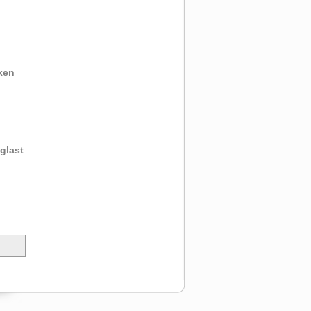
ken
glast