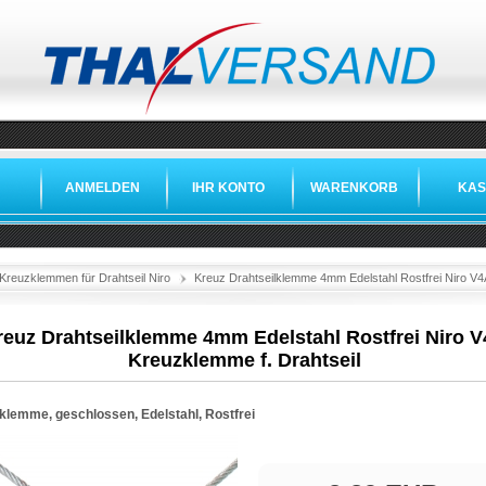
ANMELDEN
IHR KONTO
WARENKORB
KAS
Kreuzklemmen für Drahtseil Niro
Kreuz Drahtseilklemme 4mm Edelstahl Rostfrei Niro V4
reuz Drahtseilklemme 4mm Edelstahl Rostfrei Niro 
Kreuzklemme f. Drahtseil
klemme, geschlossen, Edelstahl, Rostfrei