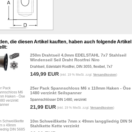
en, die diesen Artikel kauften, haben auch folgende Artikel
llt:
250m Drahtseil 4,0mm EDELSTAHL 7x7 Stahlseil
Windenseil Seil Draht Rostfrei Niro
Drahtseil, Edelstahl Rostfrei, DIN 3055, flexibel, 7x7
149,99 EUR
(inkl. 19 % MwSt. zzgl.
Versandkosten
)
25er Pack Spannschloss M6 x 110mm Haken - Öse
1480 verzinkt Seilspanner
Spannschlösser DIN 1480, verzinkt
21,99 EUR
(inkl. 19 % MwSt. zzgl.
Versandkosten
)
10m Schweißkette 7mm x 49mm langgliedrig DIN 5
Stahlkette Kette verzinkt