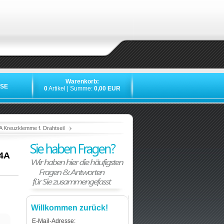
Warenkorb:
SE
0
Artikel | Summe:
0,00 EUR
»
»
»
A Kreuzklemme f. Drahtseil
V4A
Willkommen zurück!
E-Mail-Adresse: