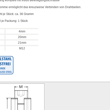
ung komplett mit Inbus Befestigungsschraube
emme ermöglicht das kreuzweise Verbinden von Drahtseilen.
t je Stück: ca. 36 Gramm
 je Packung: 1 Stück
4mm
20mm
21mm
M12