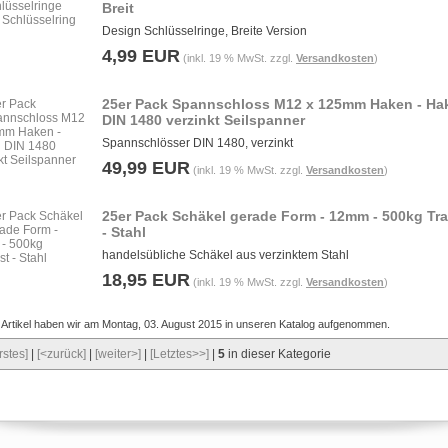
Breit
Design Schlüsselringe, Breite Version
4,99 EUR
(inkl. 19 % MwSt. zzgl.
Versandkosten
)
25er Pack Spannschloss M12 x 125mm Haken - Ha
DIN 1480 verzinkt Seilspanner
Spannschlösser DIN 1480, verzinkt
49,99 EUR
(inkl. 19 % MwSt. zzgl.
Versandkosten
)
25er Pack Schäkel gerade Form - 12mm - 500kg Tra
- Stahl
handelsübliche Schäkel aus verzinktem Stahl
18,95 EUR
(inkl. 19 % MwSt. zzgl.
Versandkosten
)
 Artikel haben wir am Montag, 03. August 2015 in unseren Katalog aufgenommen.
rstes]
|
[<zurück]
|
[weiter>]
|
[Letztes>>]
|
5
in dieser Kategorie