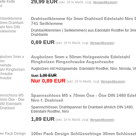
29,99 EUR
(inkl. 19 % MwSt. zzgl.
Versandkosten
)
Drahtseilklemme für 3mm Drahtseil Edelstahl Niro 
741 Seilklemme
Drahtseilklemmen ( Seilklemmen) aus Edelstahl Rostfrei für 3
Drahtseile
0,69 EUR
(inkl. 19 % MwSt. zzgl.
Versandkosten
)
Augbolzen 5mm x 50mm Holzgewinde Edelstahl
Ringbolzen Ringschraube Augschraube
Augbolzen mit Holzgewinde, Edelstahl Rostfrei, Niro, Nirosta, 
1,00 EUR
Statt
Nur 0,89 EUR
(inkl. 19 % MwSt. zzgl.
Versandkosten
)
Spannschloss M5 x 70mm Öse - Öse DIN 1480 Edel
Niro f. Drahtseil
Spannschlösser, Drahtspanner für Drahtseil ähnlich DIN 1480,
Edelstahl Rostfrei, Niro
1,89 EUR
(inkl. 19 % MwSt. zzgl.
Versandkosten
)
100er Pack Design Schlüsselringe 30mm Schlüssel